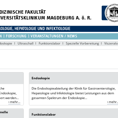
DIZINISCHE FAKULTÄT
IVERSITÄTSKLINIKUM MAGDEBURG A. ö. R.
OLOGIE, HEPATOLOGIE UND INFEKTIOLOGIE
N
FORSCHUNG
VERANSTALTUNGEN / NEWS
doskopie
Ultraschall
Funktionslabor
Spezielle Vorbereitung
Viszeral
Endoskopie
sche
Die Endoskopieabteilung der Klinik für Gastroenterologie,
Endoskopie,
Hepatologie und Infektiologie bietet Leistungen aus dem
ert werden...
gesamten Spektrum der Endoskopie...
mehr...
mehr..
nelle
Funktionslabor