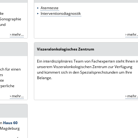
Atemteste
die
Interventionsdiagnostik
r Sonographie
 und
mehr...
mehr..
Viszeralonkologisches Zentrum
Ein interdisziplinäres Team von Fachexperten steht Ihnen i
unserem Viszeralonkologischen Zentrum zur Verfügung
uch für einen
und kümmert sich in den Spezialsprechstunden um Ihre
es
Belange.
mte
rperliche
mehr...
mehr..
in
Haus 60
s Magdeburg