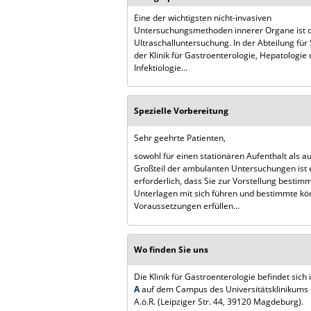
Eine der wichtigsten nicht-invasiven
Untersuchungsmethoden innerer Organe ist 
Ultraschalluntersuchung. In der Abteilung fü
der Klinik für Gastroenterologie, Hepatologie
Infektiologie...
Spezielle Vorbereitung
Sehr geehrte Patienten,
sowohl für einen stationären Aufenthalt als a
Großteil der ambulanten Untersuchungen ist 
erforderlich, dass Sie zur Vorstellung bestim
Unterlagen mit sich führen und bestimmte kö
Voraussetzungen erfüllen...
Wo finden Sie uns
Die Klinik für Gastroenterologie befindet sich 
A
auf dem Campus des Universitätsklinikum
A.ö.R. (Leipziger Str. 44, 39120 Magdeburg).