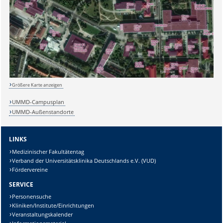
Sicherheitsabfrage:
Lösung:
Größere Karte anzeigen
UMMD-Campusplan
UMMD-Außenstandorte
LINKS
Medizinischer Fakultätentag
Verband der Universitätsklinika Deutschlands e.V. (VUD)
Fördervereine
SERVICE
Personensuche
Kliniken/Institute/Einrichtungen
Veranstaltungskalender