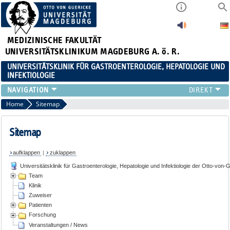
MEDIZINISCHE FAKULTÄT
UNIVERSITÄTSKLINIKUM MAGDEBURG A. ö. R.
UNIVERSITÄTSKLINIK FÜR GASTROENTEROLOGIE, HEPATOLOGIE UND
INFEKTIOLOGIE
TEAM
Home
Sitemap
KLINIK
ZUWEISER
Sitemap
PATIENTEN
aufklappen
|
zuklappen
FORSCHUNG
Universitätsklinik für Gastroenterologie, Hepatologie und Infektiologie der Otto-von
VERANSTALTUNGEN / NEWS
Team
Klinik
Zuweiser
Patienten
Forschung
Veranstaltungen / News