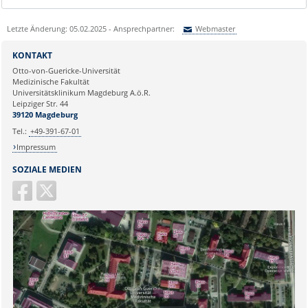
Letzte Änderung: 05.02.2025 - Ansprechpartner:
Webmaster
Sie können eine Nachricht versenden an:
Webmaster
KONTAKT
Ihre E-Mailadresse:
Otto-von-Guericke-Universität
Medizinische Fakultät
Universitätsklinikum Magdeburg A.ö.R.
Ihr Anliegen:
Leipziger Str. 44
39120 Magdeburg
Tel.:
+49-391-67-01
Impressum
SOZIALE MEDIEN