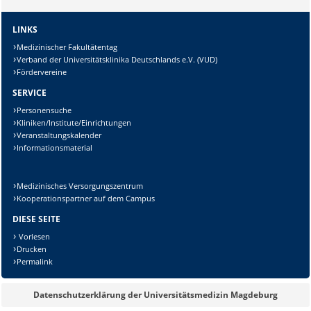
LINKS
Medizinischer Fakultätentag
Verband der Universitätsklinika Deutschlands e.V. (VUD)
Fördervereine
Sicherheitsabfrage:
SERVICE
Personensuche
Kliniken/Institute/Einrichtungen
Veranstaltungskalender
Informationsmaterial
Lösung:
Medizinisches Versorgungszentrum
Kooperationspartner auf dem Campus
DIESE SEITE
Vorlesen
Drucken
Permalink
Datenschutzerklärung der Universitätsmedizin Magdeburg