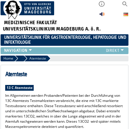
MEDIZINISCHE FAKULTÄT
UNIVERSITÄTSKLINIKUM MAGDEBURG A. ö. R.
UNIVERSITÄTSKLINIK FÜR GASTROENTEROLOGIE, HEPATOLOGIE UND
INFEKTIOLOGIE
TEAM
Home
Funktionslabor
Atemteste
KLINIK
ZUWEISER
Atemteste
PATIENTEN
FORSCHUNG
13 C Atemteste
VERANSTALTUNGEN / NEWS
Im Allgemeinen werden Probanden/Patienten bei der Durchführung von
13C-Atemtests Testmahlzeiten verabreicht, die eine mit 13C-markierte
Testsubstanz enthalten. Diese Testsubstanz wird anschließend resorbiert
und in unterschidedlichen Stoffwechselwegen abgebaut. Dabei entsteht
markiertes 13CO2, welches in über die Lunge abgeatmet wird und in der
Atemluft nachgewiesen werden kann. Dieses 13CO2 wird später mittels
Massenspektrometrie detektiert und quantifziert.