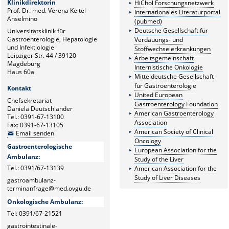
Klinikdirektorin
HiChol Forschungsnetzwerk
Prof. Dr. med. Verena Keitel-
Internationales Literaturportal
Anselmino
(pubmed)
Deutsche Gesellschaft für
Universitätsklinik für
Gastroenterologie, Hepatologie
Verdauungs- und
und Infektiologie
Stoffwechselerkrankungen
Leipziger Str. 44 / 39120
Arbeitsgemeinschaft
Magdeburg
Internistische Onkologie
Haus 60a
Mitteldeutsche Gesellschaft
für Gastroenterologie
Kontakt
United European
Chefsekretariat
Gastroenterology Foundation
Daniela Deutschländer
American Gastroenterology
Tel.: 0391-67-13100
Association
Fax: 0391-67-13105
American Society of Clinical
Email senden
Oncology
Gastroenterologische
European Association for the
Ambulanz:
Study of the Liver
Tel.: 0391/67-13139
American Association for the
Study of Liver Diseases
gastroambulanz-
terminanfrage@med.ovgu.de
Onkologische Ambulanz:
Tel: 0391/67-21521
gastrointestinale-