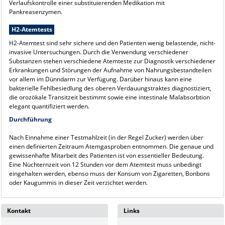
Verlaufskontrolle einer substituierenden Medikation mit
Pankreasenzymen.
H2-Atemtests
H2-Atemtest sind sehr sichere und den Patienten wenig belastende, nicht-
invasive Untersuchungen. Durch die Verwendung verschiedener
Substanzen stehen verschiedene Atemteste zur Diagnostik verschiedener
Erkrankungen und Störungen der Aufnahme von Nahrungsbestandteilen
vor allem im Dünndarm zur Verfügung. Darüber hinaus kann eine
bakterielle Fehlbesiedlung des oberen Verdauungstraktes diagnostiziert,
die orozökale Transitzeit bestimmt sowie eine intestinale Malabsorbtion
elegant quantifiziert werden.
Durchführung
Nach Einnahme einer Testmahlzeit (in der Regel Zucker) werden über
einen definierten Zeitraum Atemgasproben entnommen. Die genaue und
gewissenhafte Mitarbeit des Patienten ist von essentieller Bedeutung.
Eine Nüchternzeit von 12 Stunden vor dem Atemtest muss unbedingt
eingehalten werden, ebenso muss der Konsum von Zigaretten, Bonbons
oder Kaugummis in dieser Zeit verzichtet werden.
Kontakt
Links