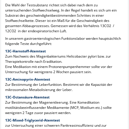
Die Wahl der Testsubstanz richtet sich dabei nach dem zu
untersuchenden Stoffwechselweg. In der Regel handelt es sich um ein
Substrat des geschwindigkeitbestimmenden Schrittes in einer
Stoffwechselkette. Dieser ist ein Maß für die Geschwindigkeit des
gesamten Abbauprozesses. Gemessen wird das Verhältnis 13CO2 /
12CO2 in der endexpiratorischen Luft.
In unserem gastroenterologischen Funktionslabor werden hauptsächlich
folgende Teste durchgeführt:
13C-Harnstoff-Atemtest
Zum Nachweis des Magenbakteriums Helicobacter pylori bzw. zur
Therapiekontrolle nach Eradikation.
Eine Medikation mit einem Protonenpumpenhemmer sollte vor der
Untersuchung für wenigstens 2 Wochen pausiert sein.
13C-Aminopyrin-Atemtest
Zur Bestimmung der Leberfunktion. Bestimmt wir die Kapazität der
mikrosomalen Metabolisierung der Leber.
13C-Octansäure-Atemtest
Zur Bestimmung der Magenentleerung. Eine Komedikation
motilitätsbeeinflussender Medikamente (MCP, Motilium etc.) sollte
wenigsten 2 Tage zuvor pausiert werden.
13C-Mixed-Triglycerid-Atemtest
zur Untersuchung einer schweren Pankreasinsuffizienz und zur