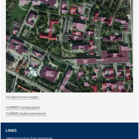
Größere Karte anzeigen
UMMD-Campusplan
UMMD-Außenstandorte
LINKS
Medizinischer Fakultätentag