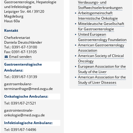
Gastroenterologie, Hepatologie
Verdauungs- und
und Infektiologie
Stoffwechselerkrankungen
Leipziger Str. 44 / 39120
Arbeitsgemeinschaft
Magdeburg
Internistische Onkologie
Haus 60a
Mitteldeutsche Gesellschaft
für Gastroenterologie
Kontakt
United European
Chefsekretariat
Gastroenterology Foundation
Daniela Deutschländer
American Gastroenterology
Tel.: 0391-67-13100
Association
Fax: 0391-67-13105
American Society of Clinical
Email senden
Oncology
Gastroenterologische
European Association for the
Ambulanz:
Study of the Liver
Tel.: 0391/67-13139
American Association for the
Study of Liver Diseases
gastroambulanz-
terminanfrage@med.ovgu.de
Onkologische Ambulanz:
Tel: 0391/67-21521
gastrointestinale-
onkologie@med.ovgu.de
Infektiologische Ambulanz:
Tel: 0391/67-14496