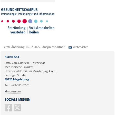
Letzte Änderung: 05.02.2025 - Ansprechpartner:
Webmaster
Sie können eine Nachricht versenden an:
Webmaster
KONTAKT
Ihre E-Mailadresse:
Otto-von-Guericke-Universität
Medizinische Fakultät
Universitätsklinikum Magdeburg A.ö.R.
Ihr Anliegen:
Leipziger Str. 44
39120 Magdeburg
Tel.:
+49-391-67-01
Impressum
SOZIALE MEDIEN