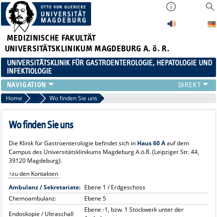
MEDIZINISCHE FAKULTÄT
UNIVERSITÄTSKLINIKUM MAGDEBURG A. ö. R.
UNIVERSITÄTSKLINIK FÜR GASTROENTEROLOGIE, HEPATOLOGIE UND
INFEKTIOLOGIE
TEAM
Home
Patienten
Wo finden Sie uns
KLINIK
ZUWEISER
Wo finden Sie uns
PATIENTEN
Die Klinik für Gastroenterologie befindet sich in
Haus 60 A
auf dem
FORSCHUNG
Campus des Universitätsklinikums Magdeburg A.ö.R. (Leipziger Str. 44,
VERANSTALTUNGEN / NEWS
39120 Magdeburg).
zu den Kontakten
Ambulanz / Sekretariate:
Ebene 1 / Erdgeschoss
Chemoambulanz:
Ebene 5
Ebene -1, bzw. 1 Stockwerk unter der
Endoskopie / Ultraschall