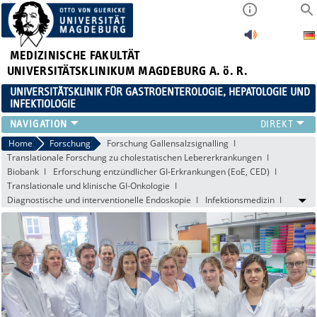
MEDIZINISCHE FAKULTÄT
UNIVERSITÄTSKLINIKUM MAGDEBURG A. ö. R.
UNIVERSITÄTSKLINIK FÜR GASTROENTEROLOGIE, HEPATOLOGIE UND
INFEKTIOLOGIE
TEAM
Home
Forschung
Forschung Gallensalzsignalling
Translationale Forschung zu cholestatischen Lebererkrankungen
KLINIK
Biobank
Erforschung entzündlicher GI-Erkrankungen (EoE, CED)
ZUWEISER
Translationale und klinische GI-Onkologie
PATIENTEN
Diagnostische und interventionelle Endoskopie
Infektionsmedizin
FORSCHUNG
VERANSTALTUNGEN / NEWS