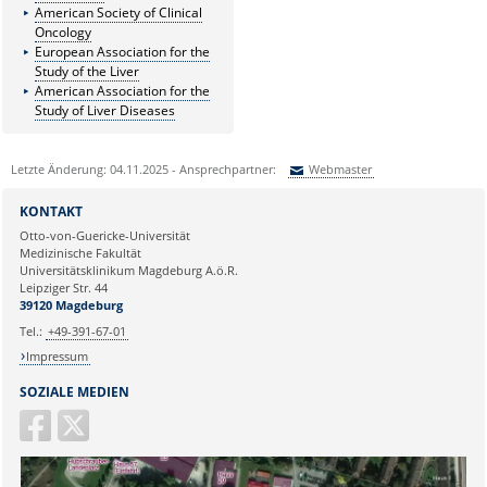
American Society of Clinical
Oncology
European Association for the
Study of the Liver
American Association for the
Study of Liver Diseases
Letzte Änderung: 04.11.2025 - Ansprechpartner:
Webmaster
Sie können eine Nachricht versenden an:
Webmaster
KONTAKT
Ihre E-Mailadresse:
Otto-von-Guericke-Universität
Medizinische Fakultät
Universitätsklinikum Magdeburg A.ö.R.
Ihr Anliegen:
Leipziger Str. 44
39120 Magdeburg
Tel.:
+49-391-67-01
Impressum
SOZIALE MEDIEN