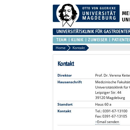
ME
UN
UNIVERSITÄTSKLINIK FÜR GASTROENTER
TEAM
KLINIK
ZUWEISER
PATIENTE
Home
Kontakt
Kontakt
Direktor
Prof. Dr. Verena Keit
Hausanschrift
Medizinische Fakultät
Universitätsklinik fü
Leipziger Str. 44
39120 Magdeburg
Standort
Haus 60 a
Kontakt
Tel.: 0391-67-13100
Fax: 0391-67-13105
Email senden