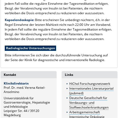
jedem Fall sollte die reguläre Einnahme der Tagesmedikation erfolgen.
Bezgl. der Verabreichung von Insulin ist bei Patienten, die nüchtern
verbleiben die Dosis entsprechend zu reduzieren oder auszusetzen.
Kapselendoskopie:
Bitte erscheinen Sie unbedingt nüchtern, d.h. in der
Regel Einnahme der letzten Mahlzeit nicht nach 22:00 Uhr am Vorabend.
In jedem Fall sollte die reguläre Einnahme der Tagesmedikation erfolgen.
Bezgl. der Verabreichung von Insulin ist bei Patienten, die nüchtern
verbleiben die Dosis entsprechend zu reduzieren oder auszusetzen.
Radiologische Untersuchungen
Bitte informieren Sie sich über die durchzuführende Untersuchung auf
der Seite der Klinik für diagnostische und interventionelle Radiologie.
Kontakt
Links
Klinikdirektorin
HiChol Forschungsnetzwerk
Prof. Dr. med. Verena Keitel-
Internationales Literaturportal
Anselmino
(pubmed)
Deutsche Gesellschaft für
Universitätsklinik für
Gastroenterologie, Hepatologie
Verdauungs- und
und Infektiologie
Stoffwechselerkrankungen
Leipziger Str. 44 / 39120
Arbeitsgemeinschaft
Magdeburg
Internistische Onkologie