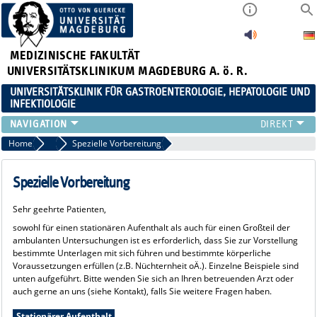
MEDIZINISCHE FAKULTÄT
UNIVERSITÄTSKLINIKUM MAGDEBURG A. ö. R.
UNIVERSITÄTSKLINIK FÜR GASTROENTEROLOGIE, HEPATOLOGIE UND
INFEKTIOLOGIE
TEAM
Home
Patienten
Spezielle Vorbereitung
KLINIK
ZUWEISER
Spezielle Vorbereitung
PATIENTEN
Sehr geehrte Patienten,
FORSCHUNG
sowohl für einen stationären Aufenthalt als auch für einen Großteil der
VERANSTALTUNGEN / NEWS
ambulanten Untersuchungen ist es erforderlich, dass Sie zur Vorstellung
bestimmte Unterlagen mit sich führen und bestimmte körperliche
Voraussetzungen erfüllen (z.B. Nüchternheit oÄ.). Einzelne Beispiele sind
unten aufgeführt. Bitte wenden Sie sich an Ihren betreuenden Arzt oder
auch gerne an uns (siehe Kontakt), falls Sie weitere Fragen haben.
Stationärer Aufenthalt