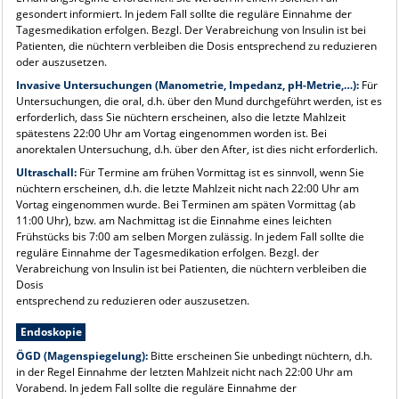
gesondert informiert. In jedem Fall sollte die reguläre Einnahme der
Tagesmedikation erfolgen. Bezgl. Der Verabreichung von Insulin ist bei
Patienten, die nüchtern verbleiben die Dosis entsprechend zu reduzieren
oder auszusetzen.
Invasive Untersuchungen (Manometrie, Impedanz, pH-Metrie,…):
Für
Untersuchungen, die oral, d.h. über den Mund durchgeführt werden, ist es
erforderlich, dass Sie nüchtern erscheinen, also die letzte Mahlzeit
spätestens 22:00 Uhr am Vortag eingenommen worden ist. Bei
anorektalen Untersuchung, d.h. über den After, ist dies nicht erforderlich.
Ultraschall:
Für Termine am frühen Vormittag ist es sinnvoll, wenn Sie
nüchtern erscheinen, d.h. die letzte Mahlzeit nicht nach 22:00 Uhr am
Vortag eingenommen wurde. Bei Terminen am späten Vormittag (ab
11:00 Uhr), bzw. am Nachmittag ist die Einnahme eines leichten
Frühstücks bis 7:00 am selben Morgen zulässig. In jedem Fall sollte die
reguläre Einnahme der Tagesmedikation erfolgen. Bezgl. der
Verabreichung von Insulin ist bei Patienten, die nüchtern verbleiben die
Dosis
entsprechend zu reduzieren oder auszusetzen.
Endoskopie
ÖGD (Magenspiegelung):
Bitte erscheinen Sie unbedingt nüchtern, d.h.
in der Regel Einnahme der letzten Mahlzeit nicht nach 22:00 Uhr am
Vorabend. In jedem Fall sollte die reguläre Einnahme der