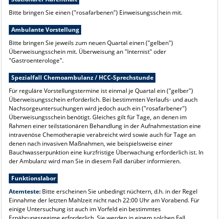
Bitte bringen Sie einen ("rosafarbenen") Einweisungsschein mit.
Ambulante Vorstellung
Bitte bringen Sie jeweils zum neuen Quartal einen ("gelben")
Überweisungsschein mit. Überweisung an "Internist" oder
"Gastroenterologe".
Spezialfall Chemoambulanz / HCC-Sprechstunde
Für reguläre Vorstellungstermine ist einmal je Quartal ein ("gelber")
Überweisungsschein erforderlich. Bei bestimmten Verlaufs- und auch
Nachsorgeuntersuchungen wird jedoch auch ein ("rosafarbener")
Überweisungsschein benötigt. Gleiches gilt für Tage, an denen im
Rahmen einer teilstationären Behandlung in der Aufnahmestation eine
intravenöse Chemotherapie verabreicht wird sowie auch für Tage an
denen nach invasiven Maßnahmen, wie beispielsweise einer
Bauchwasserpunktion eine kurzfristige Überwachung erforderlich ist. In
der Ambulanz wird man Sie in diesem Fall darüber informieren.
Funktionslabor
Atemteste:
Bitte erscheinen Sie unbedingt nüchtern, d.h. in der Regel
Einnahme der letzten Mahlzeit nicht nach 22:00 Uhr am Vorabend. Für
einige Untersuchung ist auch im Vorfeld ein bestimmtes
Ernährungsregime erforderlich. Sie werden in einem solchen Fall