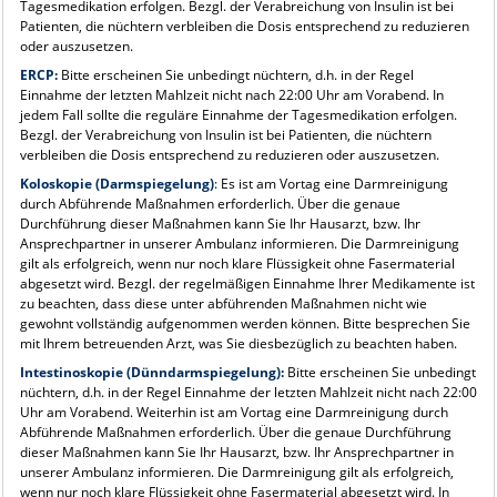
Tagesmedikation erfolgen. Bezgl. der Verabreichung von Insulin ist bei
Patienten, die nüchtern verbleiben die Dosis entsprechend zu reduzieren
oder auszusetzen.
ERCP:
Bitte erscheinen Sie unbedingt nüchtern, d.h. in der Regel
Einnahme der letzten Mahlzeit nicht nach 22:00 Uhr am Vorabend. In
jedem Fall sollte die reguläre Einnahme der Tagesmedikation erfolgen.
Bezgl. der Verabreichung von Insulin ist bei Patienten, die nüchtern
verbleiben die Dosis entsprechend zu reduzieren oder auszusetzen.
Koloskopie (Darmspiegelung)
: Es ist am Vortag eine Darmreinigung
durch Abführende Maßnahmen erforderlich. Über die genaue
Durchführung dieser Maßnahmen kann Sie Ihr Hausarzt, bzw. Ihr
Ansprechpartner in unserer Ambulanz informieren. Die Darmreinigung
gilt als erfolgreich, wenn nur noch klare Flüssigkeit ohne Fasermaterial
abgesetzt wird. Bezgl. der regelmäßigen Einnahme Ihrer Medikamente ist
zu beachten, dass diese unter abführenden Maßnahmen nicht wie
gewohnt vollständig aufgenommen werden können. Bitte besprechen Sie
mit Ihrem betreuenden Arzt, was Sie diesbezüglich zu beachten haben.
Intestinoskopie (Dünndarmspiegelung):
Bitte erscheinen Sie unbedingt
nüchtern, d.h. in der Regel Einnahme der letzten Mahlzeit nicht nach 22:00
Uhr am Vorabend. Weiterhin ist am Vortag eine Darmreinigung durch
Abführende Maßnahmen erforderlich. Über die genaue Durchführung
dieser Maßnahmen kann Sie Ihr Hausarzt, bzw. Ihr Ansprechpartner in
unserer Ambulanz informieren. Die Darmreinigung gilt als erfolgreich,
wenn nur noch klare Flüssigkeit ohne Fasermaterial abgesetzt wird. In