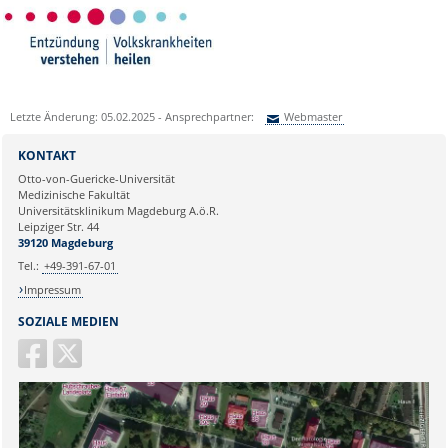
Letzte Änderung: 05.02.2025 - Ansprechpartner:
Webmaster
Sie können eine Nachricht versenden an:
Webmaster
KONTAKT
Ihre E-Mailadresse:
Otto-von-Guericke-Universität
Medizinische Fakultät
Universitätsklinikum Magdeburg A.ö.R.
Ihr Anliegen:
Leipziger Str. 44
39120 Magdeburg
Tel.:
+49-391-67-01
Impressum
SOZIALE MEDIEN