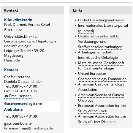
Kontakt
Links
Klinikdirektorin
HiChol Forschungsnetzwerk
Prof. Dr. med. Verena Keitel-
Internationales Literaturportal
Anselmino
(pubmed)
Deutsche Gesellschaft für
Universitätsklinik für
Gastroenterologie, Hepatologie
Verdauungs- und
und Infektiologie
Stoffwechselerkrankungen
Leipziger Str. 44 / 39120
Arbeitsgemeinschaft
Magdeburg
Internistische Onkologie
Haus 60a
Mitteldeutsche Gesellschaft
für Gastroenterologie
Kontakt
United European
Chefsekretariat
Gastroenterology Foundation
Daniela Deutschländer
American Gastroenterology
Tel.: 0391-67-13100
Association
Fax: 0391-67-13105
American Society of Clinical
Email senden
Oncology
Gastroenterologische
European Association for the
Ambulanz:
Study of the Liver
Tel.: 0391/67-13139
American Association for the
Study of Liver Diseases
gastroambulanz-
terminanfrage@med.ovgu.de