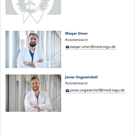
Waqar Umer
Assistenzarzt
waqar.umer@med.ovgu.de
Jonas Ungewickell
Assistenzarzt
jonas.ungewickell@med.ovgu.de