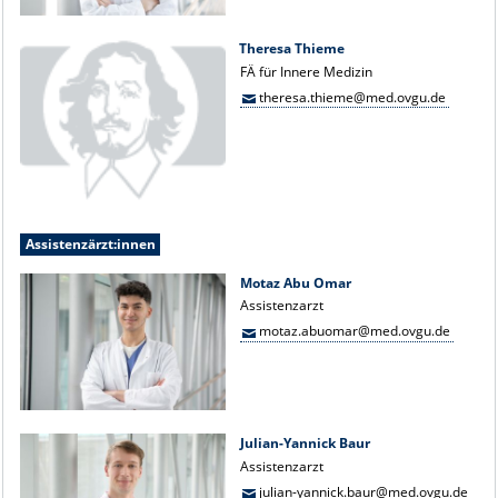
Theresa Thieme
FÄ für Innere Medizin
theresa.thieme@med.ovgu.de
Assistenzärzt:innen
Motaz Abu Omar
Assistenzarzt
motaz.abuomar@med.ovgu.de
Julian-Yannick Baur
Assistenzarzt
julian-yannick.baur@med.ovgu.de