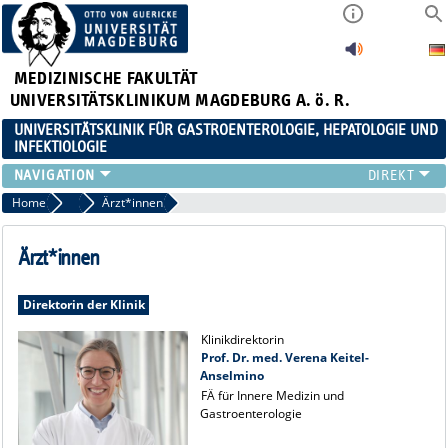
MEDIZINISCHE FAKULTÄT
UNIVERSITÄTSKLINIKUM MAGDEBURG A. ö. R.
UNIVERSITÄTSKLINIK FÜR GASTROENTEROLOGIE, HEPATOLOGIE UND
INFEKTIOLOGIE
TEAM
Home
Team
Ärzt*innen
KLINIK
ZUWEISER
Ärzt*innen
PATIENTEN
FORSCHUNG
Direktorin der Klinik
VERANSTALTUNGEN / NEWS
Klinikdirektorin
Prof. Dr. med. Verena Keitel-
Anselmino
FÄ für Innere Medizin und
Gastroenterologie