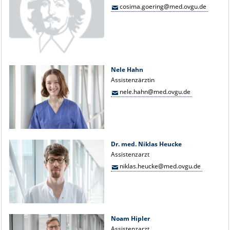
cosima.goering@med.ovgu.de
Nele Hahn
Assistenzärztin
nele.hahn@med.ovgu.de
Dr. med. Niklas Heucke
Assistenzarzt
niklas.heucke@med.ovgu.de
Noam Hipler
Assistenzarzt