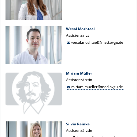
Wesal Moshtael
Assistenzarzt
wesal.moshtael@med.ovgu.de
Miriam Müller
Assistenzärztin
miriam.mueller@med.ovgu.de
Silvia Reinke
Assistenzärztin