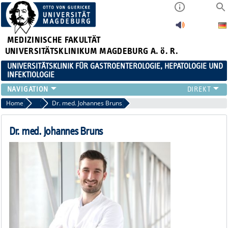
MEDIZINISCHE FAKULTÄT
UNIVERSITÄTSKLINIKUM MAGDEBURG A. ö. R.
UNIVERSITÄTSKLINIK FÜR GASTROENTEROLOGIE, HEPATOLOGIE UND
INFEKTIOLOGIE
TEAM
Home
Assistenzärzt:innen
Dr. med. Johannes Bruns
KLINIK
ZUWEISER
Dr. med. Johannes Bruns
PATIENTEN
FORSCHUNG
VERANSTALTUNGEN / NEWS