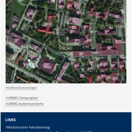
Sicherheitsabfrage:
Größere Karte anzeigen
Lösung:
UMMD-Campusplan
UMMD-Außenstandorte
LINKS
Medizinischer Fakultätentag