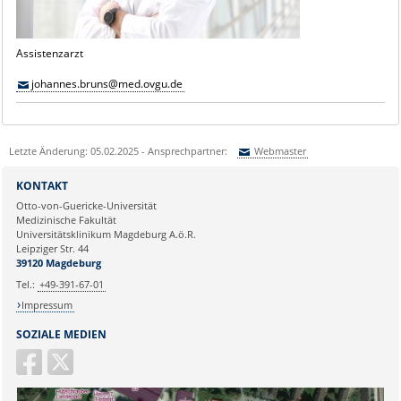
Assistenzarzt
johannes.bruns@med.ovgu.de
Letzte Änderung: 05.02.2025 - Ansprechpartner:
Webmaster
Sie können eine Nachricht versenden an:
Webmaster
KONTAKT
Ihre E-Mailadresse:
Otto-von-Guericke-Universität
Medizinische Fakultät
Universitätsklinikum Magdeburg A.ö.R.
Ihr Anliegen:
Leipziger Str. 44
39120 Magdeburg
Tel.:
+49-391-67-01
Impressum
SOZIALE MEDIEN