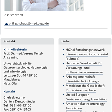
Assistenzarzt
phillip.hohaus@med.ovgu.de
Kontakt
Links
Klinikdirektorin
HiChol Forschungsnetzwerk
Prof. Dr. med. Verena Keitel-
Internationales Literaturportal
Anselmino
(pubmed)
Deutsche Gesellschaft für
Universitätsklinik für
Gastroenterologie, Hepatologie
Verdauungs- und
und Infektiologie
Stoffwechselerkrankungen
Leipziger Str. 44 / 39120
Arbeitsgemeinschaft
Magdeburg
Internistische Onkologie
Haus 60a
Mitteldeutsche Gesellschaft
für Gastroenterologie
Kontakt
United European
Chefsekretariat
Gastroenterology Foundation
Daniela Deutschländer
American Gastroenterology
Tel.: 0391-67-13100
Association
Fax: 0391-67-13105