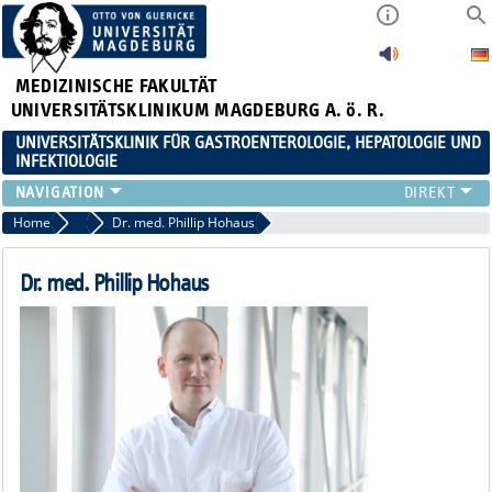
MEDIZINISCHE FAKULTÄT
UNIVERSITÄTSKLINIKUM MAGDEBURG A. ö. R.
UNIVERSITÄTSKLINIK FÜR GASTROENTEROLOGIE, HEPATOLOGIE UND
INFEKTIOLOGIE
TEAM
Home
Assistenzärzt:innen
Dr. med. Phillip Hohaus
KLINIK
ZUWEISER
Dr. med. Phillip Hohaus
PATIENTEN
FORSCHUNG
VERANSTALTUNGEN / NEWS