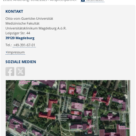
Sie können eine Nachricht versenden an:
Webmaster
KONTAKT
Ihre E-Mailadresse:
Otto-von-Guericke-Universität
Medizinische Fakultät
Universitätsklinikum Magdeburg A.ö.R.
Ihr Anliegen:
Leipziger Str. 44
39120 Magdeburg
Tel.:
+49-391-67-01
Impressum
SOZIALE MEDIEN