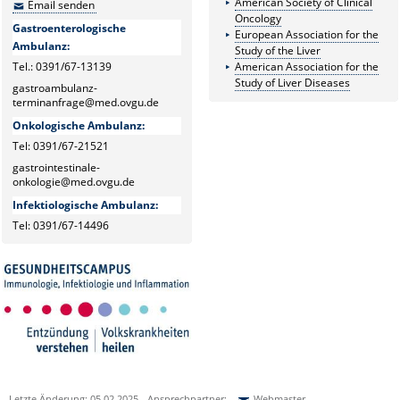
American Society of Clinical
Email senden
Oncology
Gastroenterologische
European Association for the
Ambulanz:
Study of the Liver
Tel.: 0391/67-13139
American Association for the
Study of Liver Diseases
gastroambulanz-
terminanfrage@med.ovgu.de
Onkologische Ambulanz:
Tel: 0391/67-21521
gastrointestinale-
onkologie@med.ovgu.de
Infektiologische Ambulanz:
Tel: 0391/67-14496
Letzte Änderung: 05.02.2025 - Ansprechpartner:
Webmaster