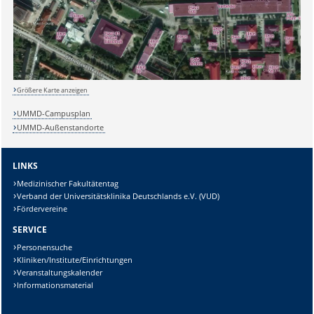
Größere Karte anzeigen
UMMD-Campusplan
Sicherheitsabfrage:
UMMD-Außenstandorte
LINKS
Medizinischer Fakultätentag
Lösung:
Verband der Universitätsklinika Deutschlands e.V. (VUD)
Fördervereine
SERVICE
Personensuche
Kliniken/Institute/Einrichtungen
Veranstaltungskalender
Informationsmaterial