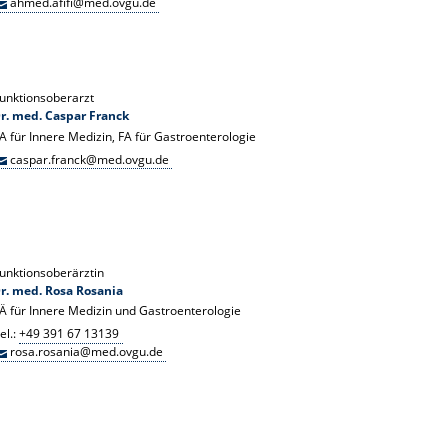
ahmed.afifi@med.ovgu.de
unktionsoberarzt
r. med. Caspar Franck
A für Innere Medizin, FA für Gastroenterologie
caspar.franck@med.ovgu.de
unktionsoberärztin
r. med. Rosa Rosania
Ä für Innere Medizin und Gastroenterologie
el.:
+49 391 67 13139
rosa.rosania@med.ovgu.de