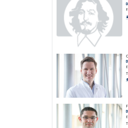
D
F
O
D
F
T
F
D
F
T