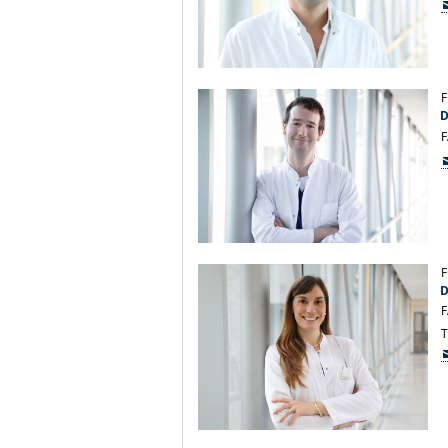
F
D
F
F
D
F
T