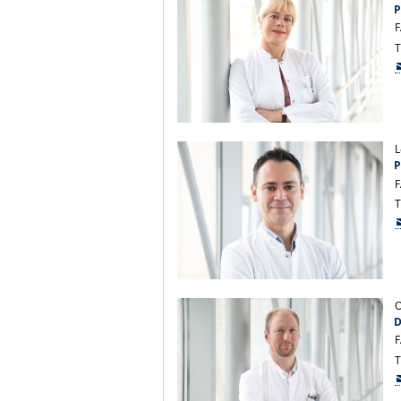
P
F
T
L
P
F
T
O
D
F
T