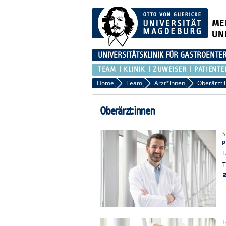
ME
UN
UNIVERSITÄTSKLINIK FÜR GASTROENTER
TEAM
KLINIK
ZUWEISER
PATIENTE
Home
Team
Ärzt*innen
Oberärzt:
Oberärzt:innen
S
P
F
T
L