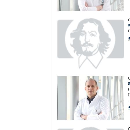
O
D
F
O
D
F
T
T
O