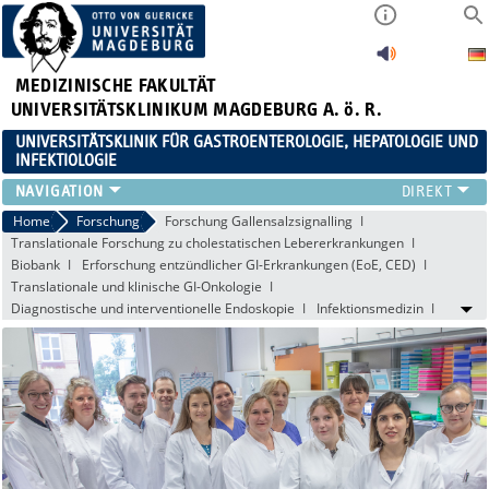
MEDIZINISCHE FAKULTÄT
UNIVERSITÄTSKLINIKUM MAGDEBURG A. ö. R.
UNIVERSITÄTSKLINIK FÜR GASTROENTEROLOGIE, HEPATOLOGIE UND
INFEKTIOLOGIE
TEAM
Home
Forschung
Forschung Gallensalzsignalling
Translationale Forschung zu cholestatischen Lebererkrankungen
KLINIK
Biobank
Erforschung entzündlicher GI-Erkrankungen (EoE, CED)
ZUWEISER
Translationale und klinische GI-Onkologie
PATIENTEN
Diagnostische und interventionelle Endoskopie
Infektionsmedizin
FORSCHUNG
VERANSTALTUNGEN / NEWS