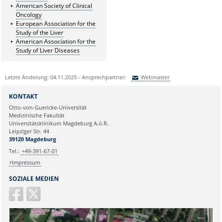
American Society of Clinical
Oncology
European Association for the
Study of the Liver
American Association for the
Study of Liver Diseases
Letzte Änderung: 04.11.2025 - Ansprechpartner:
Webmaster
Sie können eine Nachricht versenden an:
Webmaster
KONTAKT
Ihre E-Mailadresse:
Otto-von-Guericke-Universität
Medizinische Fakultät
Universitätsklinikum Magdeburg A.ö.R.
Ihr Anliegen:
Leipziger Str. 44
39120 Magdeburg
Tel.:
+49-391-67-01
Impressum
SOZIALE MEDIEN