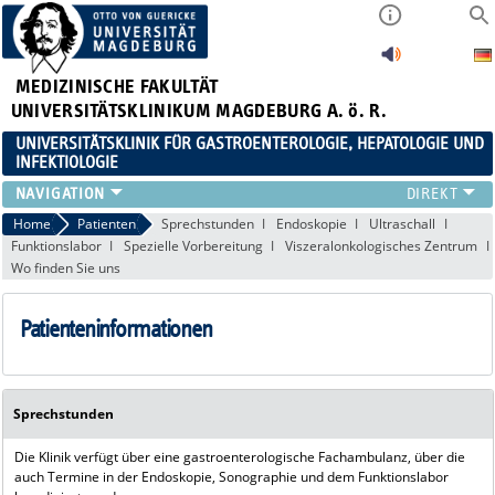
MEDIZINISCHE FAKULTÄT
UNIVERSITÄTSKLINIKUM MAGDEBURG A. ö. R.
UNIVERSITÄTSKLINIK FÜR GASTROENTEROLOGIE, HEPATOLOGIE UND
INFEKTIOLOGIE
TEAM
Home
Patienten
Sprechstunden
Endoskopie
Ultraschall
Funktionslabor
Spezielle Vorbereitung
Viszeralonkologisches Zentrum
KLINIK
Wo finden Sie uns
ZUWEISER
PATIENTEN
Patienteninformationen
FORSCHUNG
VERANSTALTUNGEN / NEWS
Sprechstunden
Die Klinik verfügt über eine gastroenterologische Fachambulanz, über die
auch Termine in der Endoskopie, Sonographie und dem Funktionslabor