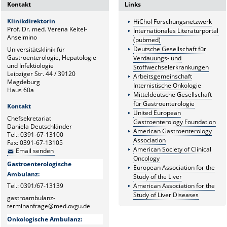
Kontakt
Links
Klinikdirektorin
HiChol Forschungsnetzwerk
Prof. Dr. med. Verena Keitel-
Internationales Literaturportal
Anselmino
(pubmed)
Deutsche Gesellschaft für
Universitätsklinik für
Gastroenterologie, Hepatologie
Verdauungs- und
und Infektiologie
Stoffwechselerkrankungen
Leipziger Str. 44 / 39120
Arbeitsgemeinschaft
Magdeburg
Internistische Onkologie
Haus 60a
Mitteldeutsche Gesellschaft
für Gastroenterologie
Kontakt
United European
Chefsekretariat
Gastroenterology Foundation
Daniela Deutschländer
American Gastroenterology
Tel.: 0391-67-13100
Association
Fax: 0391-67-13105
American Society of Clinical
Email senden
Oncology
Gastroenterologische
European Association for the
Ambulanz:
Study of the Liver
Tel.: 0391/67-13139
American Association for the
Study of Liver Diseases
gastroambulanz-
terminanfrage@med.ovgu.de
Onkologische Ambulanz: