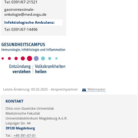
Tel: 0391/67-21521
gastrointestinale-
onkologie@med.ovgu.de
Infektiologische Ambulanz:
Tel: 0391/67-14496
Letzte Änderung: 05.02.2025 - Ansprechpartner:
Webmaster
Sie können eine Nachricht versenden an:
Webmaster
KONTAKT
Ihre E-Mailadresse:
Otto-von-Guericke-Universität
Medizinische Fakultät
Universitätsklinikum Magdeburg A.ö.R.
Ihr Anliegen:
Leipziger Str. 44
39120 Magdeburg
Tel.:
+49-391-67-01