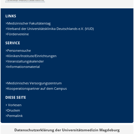
LINKS
Medizinischer Fakultätentag
Verband der Universitätsklinika Deutschlands e.V. (VUD)
Fördervereine
SERVICE
Personensuche
Kliniken/Institute/Einrichtungen
Veranstaltungskalender
Informationsmaterial
Medizinisches Versorgungszentrum
Kooperationspartner auf dem Campus
Sicherheitsabfrage:
DIESE SEITE
Vorlesen
Drucken
Permalink
Lösung:
Datenschutzerklärung der Universitätsmedizin Magdeburg