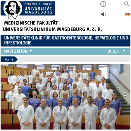
MEDIZINISCHE FAKULTÄT
UNIVERSITÄTSKLINIKUM MAGDEBURG A. ö. R.
UNIVERSITÄTSKLINIK FÜR GASTROENTEROLOGIE, HEPATOLOGIE UND
INFEKTIOLOGIE
TEAM
Home
KLINIK
ZUWEISER
PATIENTEN
FORSCHUNG
VERANSTALTUNGEN / NEWS