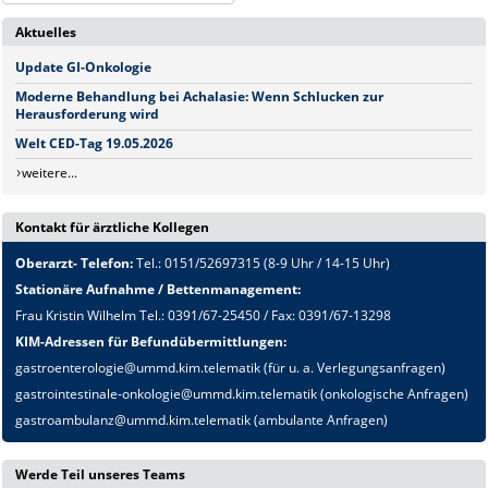
Aktuelles
Update GI-Onkologie
Moderne Behandlung bei Achalasie: Wenn Schlucken zur
Herausforderung wird
Welt CED-Tag 19.05.2026
weitere...
Kontakt für ärztliche Kollegen
Oberarzt- Telefon:
Tel.: 0151/52697315 (8-9 Uhr / 14-15 Uhr)
Stationäre Aufnahme / Bettenmanagement:
Frau Kristin Wilhelm Tel.: 0391/67-25450 / Fax: 0391/67-13298
KIM-Adressen für Befundübermittlungen:
gastroenterologie@ummd.kim.telematik (für u. a. Verlegungsanfragen)
gastrointestinale-onkologie@ummd.kim.telematik (onkologische Anfragen)
gastroambulanz@ummd.kim.telematik (ambulante Anfragen)
Werde Teil unseres Teams