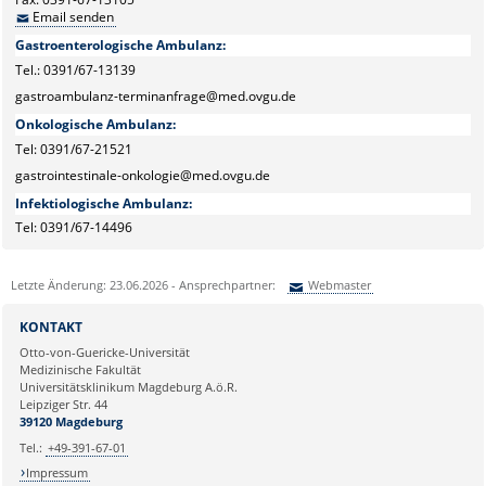
Email senden
Gastroenterologische Ambulanz:
Tel.: 0391/67-13139
gastroambulanz-terminanfrage@med.ovgu.de
Onkologische Ambulanz:
Tel: 0391/67-21521
gastrointestinale-onkologie@med.ovgu.de
Infektiologische Ambulanz:
Tel: 0391/67-14496
Letzte Änderung: 23.06.2026 - Ansprechpartner:
Webmaster
Sie können eine Nachricht versenden an:
Webmaster
KONTAKT
Ihre E-Mailadresse:
Otto-von-Guericke-Universität
Medizinische Fakultät
Universitätsklinikum Magdeburg A.ö.R.
Ihr Anliegen:
Leipziger Str. 44
39120 Magdeburg
Tel.:
+49-391-67-01
Impressum