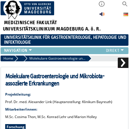
MEDIZINISCHE FAKULTÄT
UNIVERSITÄTSKLINIKUM MAGDEBURG A. ö. R.
UNIVERSITÄTSKLINIK FÜR GASTROENTEROLOGIE, HEPATOLOGIE UND
INFEKTIOLOGIE
TEAM
Home
Forschung
Molekulare Gastroenterologie und Mikrobiota-assoziierte Erkrankungen
KLINIK
ZUWEISER
Molekulare Gastroenterologie und Mikrobiota-
PATIENTEN
assoziierte Erkrankungen
FORSCHUNG
VERANSTALTUNGEN / NEWS
Projektleitung:
Prof. Dr. med. Alexander Link (Hauptanstellung: Klinikum Bayreuth)
Mitarbeiter/innen:
M.Sc. Cosima Thon, M.Sc. Konrad Lehr und Marion Holley
Forschung