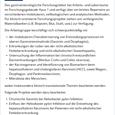
Das gastroenterologische Forschungslabor hat Arbeits- und Laborräume
im Forschungsgebäude Haus 1 und verfügt über ein breites Repertoire an
verschiedenen molekularen, zellbiologischen und analytischen Methoden.
Für klinisch-orientierte Forschungsprojekte stehen uns umfangreiche
Materialbanken (z.B. Biopsien, Blut, Stuhl, usw.) zur Verfügung.
Die Arbeitsgruppe beschäftigt sich schwerpunktmäßig mit
der molekularen Charakterisierung von Entzündungsprozessen im
oberen Gastrointestinaltrakt (Gastritis und Ösophagitis),
Erkrankungen der Leber wie der nicht-alkoholischen
Fettlebererkrankung und nicht-alkoholischen Steatohepatitis,
Untersuchung der Inflammation bei chronisch-entzündlichen
Darmerkrankungen (Morbus Crohn und Colitis ulcerosa),
der Karzinogenese und Identifizierung von Biomarkern beim
hepatozellulären und cholangiolären Karzinom (HCC), sowie Magen-,
Ösophagus- und Pankreaskarzinom,
Mikrobiota des Menschen,
wobei insbesondere klinisch-translationale Themen bearbeitet werden.
Folgende Projekte werden dazu bearbeitet:
Chronische Gastritis bei
Helicobacter pylori
Infektion
Einfluss der
Helicobacter pylori
Infektion auf die Entstehung des
hepatozellulären Karzinoms bei Patienten mit nicht-alkoholischer
Fettlebererkrankung