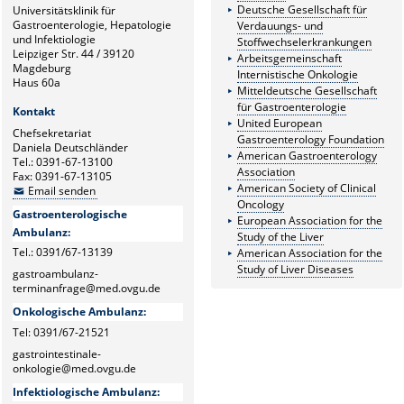
Deutsche Gesellschaft für
Universitätsklinik für
Gastroenterologie, Hepatologie
Verdauungs- und
und Infektiologie
Stoffwechselerkrankungen
Leipziger Str. 44 / 39120
Arbeitsgemeinschaft
Magdeburg
Internistische Onkologie
Haus 60a
Mitteldeutsche Gesellschaft
für Gastroenterologie
Kontakt
United European
Chefsekretariat
Gastroenterology Foundation
Daniela Deutschländer
American Gastroenterology
Tel.: 0391-67-13100
Association
Fax: 0391-67-13105
American Society of Clinical
Email senden
Oncology
Gastroenterologische
European Association for the
Ambulanz:
Study of the Liver
Tel.: 0391/67-13139
American Association for the
Study of Liver Diseases
gastroambulanz-
terminanfrage@med.ovgu.de
Onkologische Ambulanz:
Tel: 0391/67-21521
gastrointestinale-
onkologie@med.ovgu.de
Infektiologische Ambulanz: