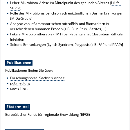
Leber-Mikrobiota-Achse im Mittelpunkt des gesunden Alterns (
LiLife-
Studie
)
Rolle des Mikrobioms bei chronisch entzündlichen Darmerkrankungen
(MiDa-Studie)
Analyse von inflammatorischen microRNA und Biomarkern in
verschiedenen humanen Proben (z.B. Blut, Stuhl, Aszites, …)
Fekale Mikrobiomtherapie (FMT) bei Patienten mit Clostridium difficile
Infektion
Seltene Erkrankungen [Lynch-Syndrom, Polyposis (z.B. FAP und PPAP)]
Publikationen
Publikationen finden Sie über:
Forschungsportal Sachsen-Anhalt
pubmed.org
sowie
hier
.
Fördermittel
Europäischer Fonds für regionale Entwicklung (EFRE)