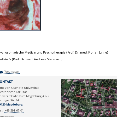
sychosomatische Medizin und Psychotherapie
(Prof. Dr. med. Florian Junne)
Medizin IV (Prof. Dr. med. Andreas Stallmach)
Webmaster
Webmaster
ONTAKT
tto-von-Guericke-Universität
edizinische Fakultät
niversitätsklinikum Magdeburg A.ö.R.
eipziger Str. 44
9120 Magdeburg
el.:
+49-391-67-01
Impressum