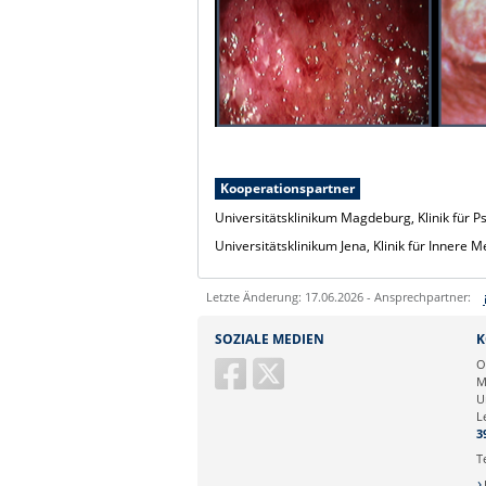
Kooperationspartner
Universitätsklinikum Magdeburg, Klinik
für P
Universitätsklinikum Jena, Klinik für Innere 
Letzte Änderung: 17.06.2026 - Ansprechpartner:
Sie können eine Nachricht versenden an:
SOZIALE MEDIEN
K
Ihre E-Mailadresse:
O
M
U
Ihr Anliegen:
L
3
T