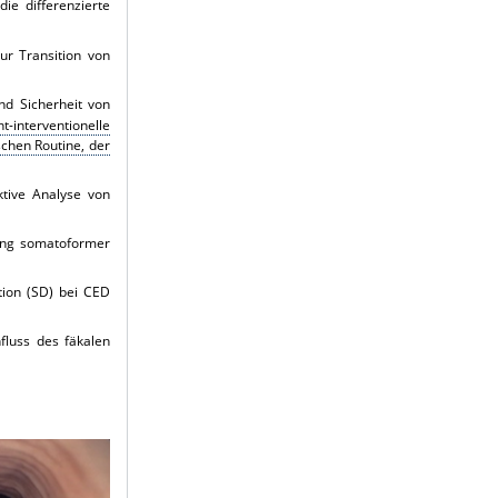
ie differenzierte
r Transition von
und Sicherheit von
-interventionelle
schen Routine, der
ktive Analyse von
lung somatoformer
tion (SD) bei CED
fluss des fäkalen