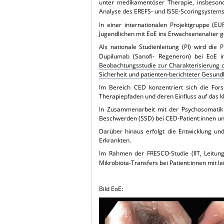
unter medikamentöser Therapie, insbesonde
Analyse des EREFS- und ISSE-Scoringsystems
In einer internationalen Projektgruppe (
Jugendlichen mit EoE ins Erwachsenenalter g
Als nationale Studienleitung (PI) wird die
Dupilumab (Sanofi- Regeneron) bei EoE i
Beobachtungsstudie zur Charakterisierung d
Sicherheit und patienten-berichteter Gesundh
Im Bereich CED konzentriert sich die For
Therapiepfaden und deren Einfluss auf das k
In Zusammenarbeit mit der Psychosomatik (
Beschwerden (SSD) bei CED-Patient:innen un
Darüber hinaus erfolgt die Entwicklung und
Erkrankten.
Im Rahmen der FRESCO-Studie (IIT, Leitung:
Mikrobiota-Transfers bei Patient:innen mit lei
Bild EoE: