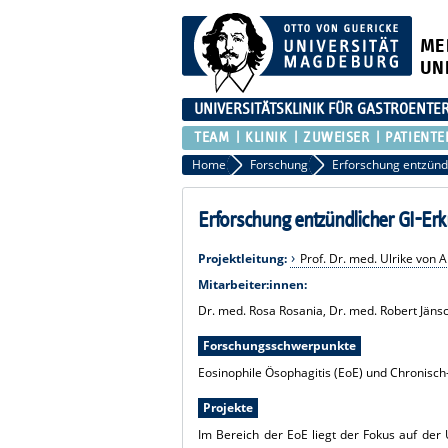
ME
UN
UNIVERSITÄTSKLINIK FÜR GASTROENTER
TEAM
KLINIK
ZUWEISER
PATIENTE
Home
Forschung
Erforschung entzündlicher GI-Er
Projektleitung:
Prof. Dr. med. Ulrike von 
Mitarbeiter:innen:
Dr. med. Rosa Rosania, Dr. med. Robert Jäns
Forschungsschwerpunkte
Eosinophile Ösophagitis (EoE) und Chronis
Projekte
Im Bereich der EoE liegt der Fokus auf der