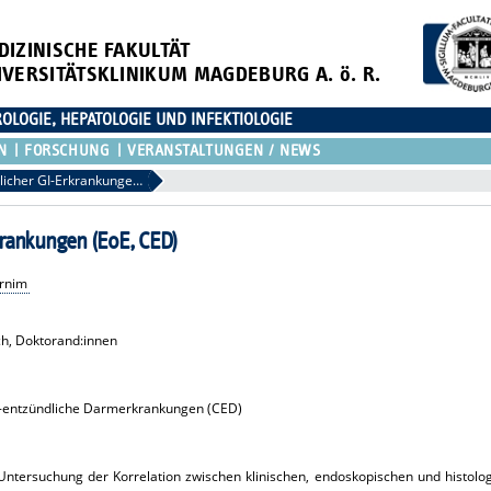
DIZINISCHE FAKULTÄT
IVERSITÄTSKLINIKUM MAGDEBURG A. ö. R.
OLOGIE, HEPATOLOGIE UND INFEKTIOLOGIE
N
FORSCHUNG
VERANSTALTUNGEN / NEWS
Erforschung entzündlicher GI-Erkrankungen (EoE, CED)
krankungen (EoE, CED)
Arnim
ch, Doktorand:innen
ch-entzündliche Darmerkrankungen (CED)
 Untersuchung der Korrelation zwischen klinischen, endoskopischen und histol