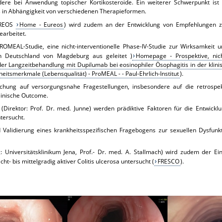
re bei Anwendung topischer Kortikosteroide. Ein weiterer Schwerpunkt ist d
 in Abhängigkeit von verschiedenen Therapieformen.
EUREOS
Home - Eureos
) wird zudem an der Entwicklung von Empfehlungen zu
earbeitet.
 PROMEAL-Studie, eine nicht-interventionelle Phase-IV-Studie zur Wirksamkeit 
n Deutschland von Magdeburg aus geleitet )
Homepage - Prospektive, nicht
er Langzeitbehandlung mit Dupilumab bei eosinophiler Ösophagitis in der klini
eitsmerkmale (Lebensqualität) - ProMEAL - - Paul-Ehrlich-Institut
).
schung auf versorgungsnahe Fragestellungen, insbesondere auf die retrospe
linische Outcome.
Direktor: Prof. Dr. med. Junne) werden prädiktive Faktoren für die Entwick
tersucht.
 Validierung eines krankheitsspezifischen Fragebogens zur sexuellen Dysfunk
 Universitätsklinikum Jena, Prof.- Dr. med. A. Stallmach) wird zudem der Ein
cht- bis mittelgradig aktiver Colitis ulcerosa untersucht (
FRESCO
).