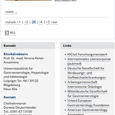
auszutauschen.
mehr ...
zurück
1
|
2
|
[3]
|
4
|
5
vor
RSS
Kontakt
Links
Klinikdirektorin
HiChol Forschungsnetzwerk
Prof. Dr. med. Verena Keitel-
Internationales Literaturportal
Anselmino
(pubmed)
Deutsche Gesellschaft für
Universitätsklinik für
Gastroenterologie, Hepatologie
Verdauungs- und
und Infektiologie
Stoffwechselerkrankungen
Leipziger Str. 44 / 39120
Arbeitsgemeinschaft
Magdeburg
Internistische Onkologie
Haus 60a
Mitteldeutsche Gesellschaft
für Gastroenterologie
Kontakt
United European
Chefsekretariat
Gastroenterology Foundation
Daniela Deutschländer
American Gastroenterology
Tel.: 0391-67-13100
Association