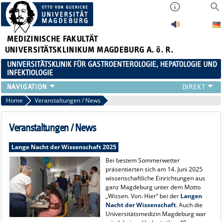
MEDIZINISCHE FAKULTÄT
UNIVERSITÄTSKLINIKUM MAGDEBURG A. ö. R.
UNIVERSITÄTSKLINIK FÜR GASTROENTEROLOGIE, HEPATOLOGIE UND
INFEKTIOLOGIE
TEAM
Home
Veranstaltungen / News
KLINIK
ZUWEISER
Veranstaltungen / News
PATIENTEN
Lange Nacht der Wissenschaft 2025
FORSCHUNG
Bei bestem Sommerwetter
VERANSTALTUNGEN / NEWS
präsentierten sich am 14. Juni 2025
wissenschaftliche Einrichtungen aus
ganz Magdeburg unter dem Motto
„Wissen. Von. Hier“ bei der
Langen
Nacht der Wissenschaft
. Auch die
Universitätsmedizin Magdeburg war