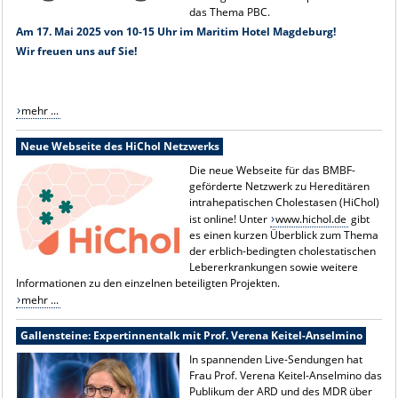
das Thema PBC.
Am 17. Mai 2025 von 10-15 Uhr im Maritim Hotel Magdeburg!
Wir freuen uns auf Sie!
mehr ...
Neue Webseite des HiChol Netzwerks
Die neue Webseite für das BMBF-
geförderte Netzwerk zu Hereditären
intrahepatischen Cholestasen (HiChol)
ist online! Unter
www.hichol.de
gibt
es einen kurzen Überblick zum Thema
der erblich-bedingten cholestatischen
Lebererkrankungen sowie weitere
Informationen zu den einzelnen beteiligten Projekten.
mehr ...
Gallensteine: Expertinnentalk mit Prof. Verena Keitel-Anselmino
In spannenden Live-Sendungen hat
Frau Prof. Verena Keitel-Anselmino das
Publikum der ARD und des MDR über