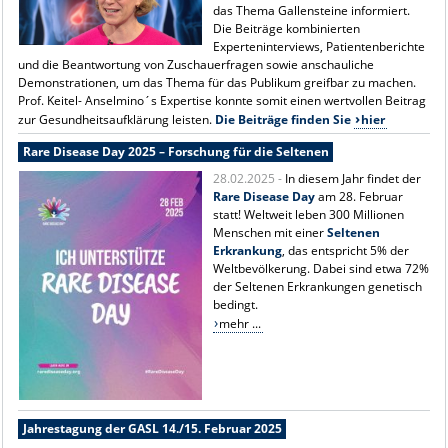
das Thema Gallensteine informiert.
Die Beiträge kombinierten
Experteninterviews, Patientenberichte
und die Beantwortung von Zuschauerfragen sowie anschauliche
Demonstrationen, um das Thema für das Publikum greifbar zu machen.
Prof. Keitel- Anselmino´s Expertise konnte somit einen wertvollen Beitrag
zur Gesundheitsaufklärung leisten.
Die Beiträge finden Sie
hier
Rare Disease Day 2025 – Forschung für die Seltenen
28.02.2025 -
In diesem Jahr findet der
Rare Disease Day
am 28. Februar
statt! Weltweit leben 300 Millionen
Menschen mit einer
Seltenen
Erkrankung
, das entspricht 5% der
Weltbevölkerung. Dabei sind etwa 72%
der Seltenen Erkrankungen genetisch
bedingt.
mehr ...
Jahrestagung der GASL 14./15. Februar 2025