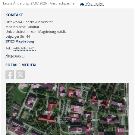
Letzte Änderung: 27.07.2026 - Ansprechpartner:
Webmaster
Sie können eine Nachricht versenden an:
Webmaster
KONTAKT
Ihre E-Mailadresse:
Otto-von-Guericke-Universität
Medizinische Fakultät
Universitätsklinikum Magdeburg A.ö.R.
Ihr Anliegen:
Leipziger Str. 44
39120 Magdeburg
Tel.:
+49-391-67-01
Impressum
SOZIALE MEDIEN