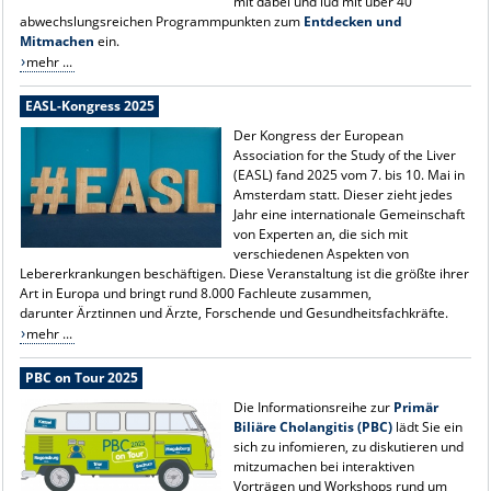
mit dabei und lud mit über 40
abwechslungsreichen Programmpunkten zum
Entdecken und
Mitmachen
ein.
mehr ...
EASL-Kongress 2025
Der Kongress der European
Association for the Study o
f the Liver
(EASL) fand 2025 vom 7. bis 10. Mai in
Amsterdam statt.
Dieser zieht jedes
Jahr eine internationale Gemeinschaft
von Experten an, die sich mit
verschiedenen Aspekten von
Lebererkrankungen beschäftigen. Diese Veranstaltung ist die größte ihrer
Art in Europa und bringt rund 8.000 Fachleute zusammen,
darunter
Ärztinnen und Ärzte, Forschende und Gesundheitsfachkräfte.
mehr ...
PBC on Tour 2025
Die Informationsreihe zur
Primär
Biliäre Cholangitis (PBC)
lädt Sie ein
sich zu infomieren, zu diskutieren und
mitzumachen bei interaktiven
Vorträgen und Workshops rund um