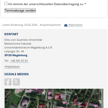
Ich stimme der unverschlüsselten Datenübertragung zu. *
Letzte Änderung: 03.02.2026 - Ansprechpartner:
Webmaster
Sie können eine Nachricht versenden an:
Webmaster
KONTAKT
Ihre E-Mailadresse:
Otto-von-Guericke-Universität
Medizinische Fakultät
Universitätsklinikum Magdeburg A.ö.R.
Ihr Anliegen:
Leipziger Str. 44
39120 Magdeburg
Tel.:
+49-391-67-01
Impressum
SOZIALE MEDIEN