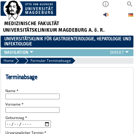
MEDIZINISCHE FAKULTÄT
UNIVERSITÄTSKLINIKUM MAGDEBURG A. ö. R.
UNIVERSITÄTSKLINIK FÜR GASTROENTEROLOGIE, HEPATOLOGIE UND
INFEKTIOLOGIE
TEAM
Home
Marginalboxen
Formular Terminabsage
KLINIK
ZUWEISER
Terminabsage
PATIENTEN
FORSCHUNG
Name *
VERANSTALTUNGEN / NEWS
Vorname *
Geburtstag *
Ursprünglicher Termin *