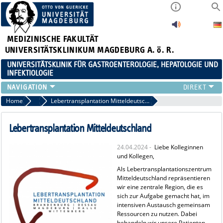
MEDIZINISCHE FAKULTÄT
UNIVERSITÄTSKLINIKUM MAGDEBURG A. ö. R.
UNIVERSITÄTSKLINIK FÜR GASTROENTEROLOGIE, HEPATOLOGIE UND
INFEKTIOLOGIE
TEAM
Home
Veranstaltungen / News
Lebertransplantation Mitteldeutschland
KLINIK
ZUWEISER
Lebertransplantation Mitteldeutschland
PATIENTEN
24.04.2024 -
Liebe Kolleginnen
FORSCHUNG
und Kollegen,
VERANSTALTUNGEN / NEWS
Als Lebertransplantationszentrum
Mitteldeutschland repräsentieren
wir eine zentrale Region, die es
sich zur Aufgabe gemacht hat, im
intensiven Austausch gemeinsam
Ressourcen zu nutzen. Dabei
behandeln wir unsere Patienten