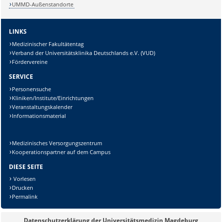
UMMD-Außenstandorte
LINKS
Medizinischer Fakultätentag
Verband der Universitätsklinika Deutschlands e.V. (VUD)
Fördervereine
SERVICE
Personensuche
Kliniken/Institute/Einrichtungen
Veranstaltungskalender
Informationsmaterial
Medizinisches Versorgungszentrum
Kooperationspartner auf dem Campus
DIESE SEITE
Vorlesen
Drucken
Permalink
Datenschutzerklärung der Universitätsmedizin Magdeburg