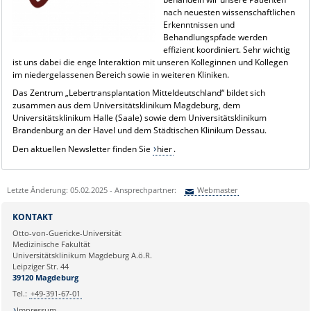
nach neuesten wissenschaftlichen
Erkenntnissen und
Behandlungspfade werden
effizient koordiniert. Sehr wichtig
ist uns dabei die enge Interaktion mit unseren Kolleginnen und Kollegen
im niedergelassenen Bereich sowie in weiteren Kliniken.
Das Zentrum „Lebertransplantation Mitteldeutschland“ bildet sich
zusammen aus dem Universitätsklinikum Magdeburg, dem
Universitätsklinikum Halle (Saale) sowie dem Universitätsklinikum
Brandenburg an der Havel und dem Städtischen Klinikum Dessau.
Den aktuellen Newsletter finden Sie
hier
.
Letzte Änderung: 05.02.2025 - Ansprechpartner:
Webmaster
Sie können eine Nachricht versenden an:
Webmaster
KONTAKT
Ihre E-Mailadresse:
Otto-von-Guericke-Universität
Medizinische Fakultät
Universitätsklinikum Magdeburg A.ö.R.
Ihr Anliegen:
Leipziger Str. 44
39120 Magdeburg
Tel.:
+49-391-67-01
Impressum