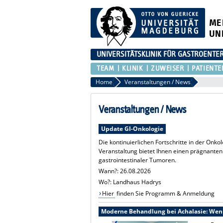
ME
UN
UNIVERSITÄTSKLINIK FÜR GASTROENTER
TEAM
KLINIK
ZUWEISER
PATIENTE
Home
Veranstaltungen / News
Veranstaltungen / News
Update GI-Onkologie
Die kontinuierlichen Fortschritte in der Onk
Veranstaltung bietet Ihnen einen prägnanten
gastrointestinaler Tumoren.
Wann?: 26.08.2026
Wo?: Landhaus Hadrys
Hier
finden Sie Programm & Anmeldung
Moderne Behandlung bei Achalasie: Wen