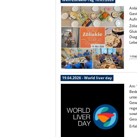
Anlä
Gast
Aufm
Zöli
Glut
Diag
Lebe
meh
19.04.2026 - World liver day
Am 1
Bede
unt
Gewo
rege
sowi
Gesu
Erfa