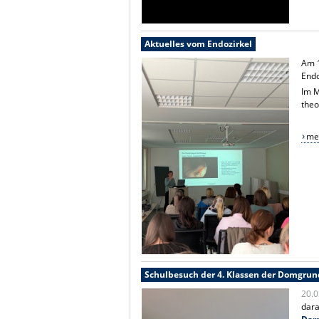
Aktuelles vom Endozirkel
Am 1
Endo
Im M
theo
meh
Schulbesuch der 4. Klassen der Domgrun
20.0
dara