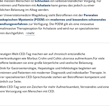
die meisten Menschen ist
Schlucken
ein selbstverständlicher Vorgang. Für
entinnen und Patienten mit
Achalasie
kann genau das jedoch zu einer
blichen Belastung im Alltag werden.
er Universitätsmedizin Magdeburg steht Betroffenen mit der
Peroralen
oskopischen Myotomie (POEM
) ein
modernes und besonders schonendes
andlungsverfahren
zur Verfügung. Die POEM gilt als eine innovative
malinvasive Therapieoption für Achalasie und wird nur an spezialisierten
ren durchgeführt.
mehr
eutigen Welt-CED-Tag machen wir auf chronisch entzündliche
erkrankungen wie Morbus Crohn und Colitis ulcerosa aufmerksam.Für viele
offene bedeuten sie eine große körperliche und seelische Belastung.
Klinik für Gastroenterologie, Hepatologie und Infektiologie begleiten wir
entinnen und Patienten mit moderner Diagnostik und individueller Therapie. In
rer spezialisierten CED-Sprechstunde stehen wir Betroffenen kompetent und
önlich zur Seite.
Welt-CED-Tag setzt ein Zeichen für mehr Aufmerksamkeit, Verständnis und eine
sere Versorgung von Menschen mit CED.