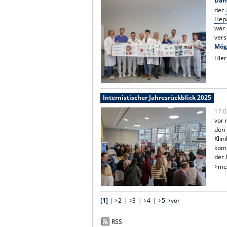
Da
der
Hepa
war 
vers
Mög
Hier
Internistischer Jahresrückblick 2025
17.0
vor 
den 
Klin
komp
der 
meh
[1]
|
2
|
3
|
4
|
5
vor
RSS