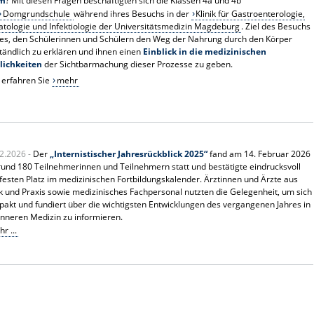
rm
? Mit diesen Fragen beschäftigten sich die Klassen 4a und 4b
Domgrundschule
während ihres Besuchs in der
Klinik für Gastroenterologie,
tologie und Infektiologie der Universitätsmedizin Magdeburg
. Ziel des Besuchs
es, den Schülerinnen und Schülern den Weg der Nahrung durch den Körper
tändlich zu erklären und ihnen einen
Einblick in die medizinischen
lichkeiten
der Sichtbarmachung dieser Prozesse zu geben.
 erfahren Sie
mehr
2.2026 -
Der
„Internistischer Jahresrückblick 2025“
fand am 14. Februar 2026
rund 180 Teilnehmerinnen und Teilnehmern statt und bestätigte eindrucksvoll
festen Platz im medizinischen Fortbildungskalender. Ärztinnen und Ärzte aus
ik und Praxis sowie medizinisches Fachpersonal nutzten die Gelegenheit, um sich
akt und fundiert über die wichtigsten Entwicklungen des vergangenen Jahres in
Inneren Medizin zu informieren.
r ...