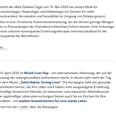
sslich des Welt-Zöliakie-Tages am 16. Mai 2026 hat unsere Klinik für
roenterologie, Hepatologie und Infektiologie ein Zeichen für mehr
erksamkeit, Verständnis und Sensibilität im Umgang mit Zöliakie gesetzt.
akie ist eine chronische Autoimmunerkrankung, bei der bereits geringe Mengen
en zu Entzündungen der Dünndarmschleimhaut führen können. Eine frühzeitige
nose und eine konsequente Ernährungstherapie sind entscheidend für die
nsqualität der Betroffenen.
r ...
9. April 2026 ist
World Liver Day
– ein internationaler Aktionstag, der auf die
utung der Lebergesundheit aufmerksam macht. In diesem Jahr steht der Tag
er dem Motto:
„Solid Habits, Strong Liver“
. Die Kampagne hebt vier gesunde
hnheiten hervor, die Ihre Leber stark halten: eine ausgewogene Ernährung,
lmäßige körperliche Aktivität, ein bewusster und reduzierter Alkoholkonsum
e regelmäßige Leberuntersuchungen.Setzen auch Sie ein Zeichen für Ihre
ndheit – mit
starken Gewohnheiten für eine starke Leber
.
hren Sie hier
mehr
über die Kampagne.