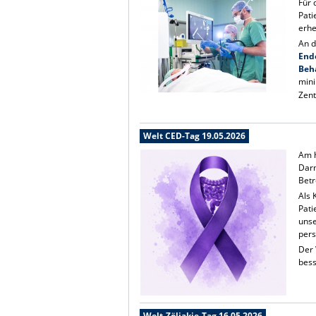
Für 
Pati
erhe
An d
End
Beh
mini
Zent
Welt CED-Tag 19.05.2026
Am h
Darm
Betr
Als 
Pati
unse
pers
Der 
bes
Welt-Zöliakie-Tag 16.05.2026