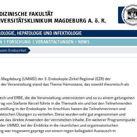
DIZINISCHE FAKULTÄT
IVERSITÄTSKLINIKUM MAGDEBURG A. ö. R.
OLOGIE, HEPATOLOGIE UND INFEKTIOLOGIE
N
FORSCHUNG
VERANSTALTUNGEN / NEWS
 vom Endozirkel
n Magdeburg (UMMD) der 3. Endoskopie-Zirkel Regional (EZR) der
t der Veranstaltung stand das Thema Hämostase, das sowohl theoretisch als
ech und ERBE, die die Veranstaltung unterstützten und so zu einem gelungenen
rag von Stefanie Kerzel führte in die Thematik ein und bot den Teilnehmenden
lutstillung in der Endoskopie. Im Anschluss hatten die Teilnehmerinnen und
praktischen Übungen zu vertiefen. Diese wurden sehr gut angenommen und
wie das direkte Anwenden der vermittelten Inhalte. Ein weiterer Programmpunkt
der UMMD, bei der Einblicke in die räumlichen und organisatorischen
ng war insgesamt geprägt von einem regen kollegialen Austausch in