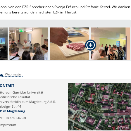
ional von den EZR-Sprecherinnen Svenja Erfurth und Stefanie Kerzel. Wir danken
uen uns bereits auf den nächsten EZR im Herbst.
Webmaster
Webmaster
ONTAKT
tto-von-Guericke-Universität
edizinische Fakultät
niversitätsklinikum Magdeburg A.ö.R.
eipziger Str. 44
9120 Magdeburg
el.:
+49-391-67-01
Impressum