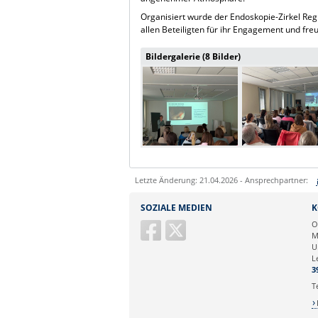
Organisiert wurde der Endoskopie-Zirkel Reg
allen Beteiligten für ihr Engagement und fre
Bildergalerie (8 Bilder)
Letzte Änderung: 21.04.2026 - Ansprechpartner:
Sie können eine Nachricht versenden an:
SOZIALE MEDIEN
K
Ihre E-Mailadresse:
O
M
U
Ihr Anliegen:
L
3
T