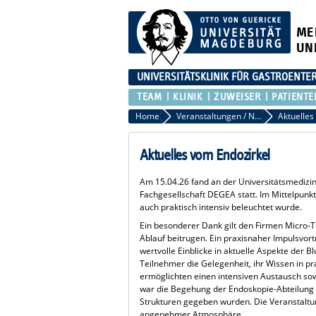
ME
UN
UNIVERSITÄTSKLINIK FÜR GASTROENTER
TEAM
KLINIK
ZUWEISER
PATIENTE
Home
Veranstaltungen / News
Aktuelles
Aktuelles vom Endozirkel
Am 15.04.26 fand an der Universitätsmedizi
Fachgesellschaft DEGEA statt. Im Mittelpunk
auch praktisch intensiv beleuchtet wurde.
Ein besonderer Dank gilt den Firmen Micro-T
Ablauf beitrugen. Ein praxisnaher Impulsvort
wertvolle Einblicke in aktuelle Aspekte der B
Teilnehmer die Gelegenheit, ihr Wissen in 
ermöglichten einen intensiven Austausch so
war die Begehung der Endoskopie-Abteilung 
Strukturen gegeben wurden. Die Veranstaltu
angenehmer Atmosphäre.