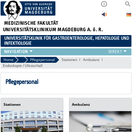
MEDIZINISCHE FAKULTÄT
UNIVERSITÄTSKLINIKUM MAGDEBURG A. ö. R.
UNIVERSITÄTSKLINIK FÜR GASTROENTEROLOGIE, HEPATOLOGIE UND
INFEKTIOLOGIE
TEAM
Home
Team
Pflegepersonal
Stationen
Ambulanz
Endoskopie / Ultraschall
KLINIK
ZUWEISER
Pflegepersonal
PATIENTEN
FORSCHUNG
VERANSTALTUNGEN / NEWS
Stationen
Ambulanz