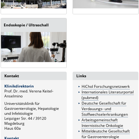
Endoskopie / Ultraschall
Kontakt
Links
Klinikdirektorin
HiChol Forschungsnetzwerk
Prof. Dr. med. Verena Keitel-
Internationales Literaturportal
Anselmino
(pubmed)
Deutsche Gesellschaft für
Universitätsklinik für
Gastroenterologie, Hepatologie
Verdauungs- und
und Infektiologie
Stoffwechselerkrankungen
Leipziger Str. 44 / 39120
Arbeitsgemeinschaft
Magdeburg
Internistische Onkologie
Haus 60a
Mitteldeutsche Gesellschaft
für Gastroenterologie
Kontakt