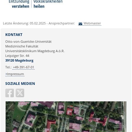
Letzte Änderung: 05.02.2025 - Ansprechpartner:
Webmaster
Sie können eine Nachricht versenden an:
Webmaster
KONTAKT
Ihre E-Mailadresse:
Otto-von-Guericke-Universität
Medizinische Fakultät
Universitätsklinikum Magdeburg A.ö.R.
Ihr Anliegen:
Leipziger Str. 44
39120 Magdeburg
Tel.:
+49-391-67-01
Impressum
SOZIALE MEDIEN