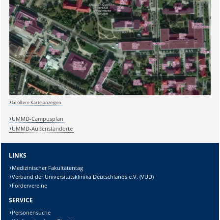
Größere Karte anzeigen
UMMD-Campusplan
UMMD-Außenstandorte
Sicherheitsabfrage:
LINKS
Medizinischer Fakultätentag
Verband der Universitätsklinika Deutschlands e.V. (VUD)
Lösung:
Fördervereine
SERVICE
Personensuche