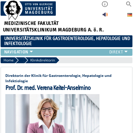
MEDIZINISCHE FAKULTÄT
UNIVERSITÄTSKLINIKUM MAGDEBURG A. ö. R.
UNIVERSITÄTSKLINIK FÜR GASTROENTEROLOGIE, HEPATOLOGIE UND
INFEKTIOLOGIE
TEAM
Home
Team
Klinikdirektorin
KLINIK
ZUWEISER
Direktorin der Klinik für Gastroenterologie, Hepatologie und
Infektiologie
PATIENTEN
Prof. Dr. med. Verena Keitel-Anselmino
FORSCHUNG
VERANSTALTUNGEN / NEWS