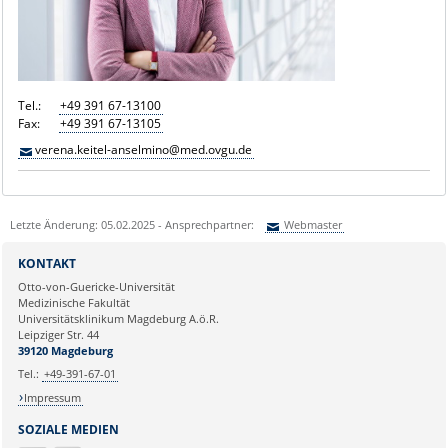
Tel.:
+49 391 67-13100
Fax:
+49 391 67-13105
verena.keitel-anselmino@med.ovgu.de
Letzte Änderung: 05.02.2025 - Ansprechpartner:
Webmaster
Sie können eine Nachricht versenden an:
Webmaster
KONTAKT
Ihre E-Mailadresse:
Otto-von-Guericke-Universität
Medizinische Fakultät
Universitätsklinikum Magdeburg A.ö.R.
Ihr Anliegen:
Leipziger Str. 44
39120 Magdeburg
Tel.:
+49-391-67-01
Impressum
SOZIALE MEDIEN