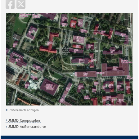
Sicherheitsabfrage:
Größere Karte anzeigen
Lösung:
UMMD-Campusplan
UMMD-Außenstandorte