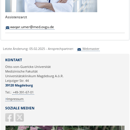
Assistenzarzt
waqar.umer@med.ovgu.de
Letzte Änderung: 05.02.2025 - Ansprechpartner:
Webmaster
Sie können eine Nachricht versenden an:
Webmaster
KONTAKT
Ihre E-Mailadresse:
Otto-von-Guericke-Universität
Medizinische Fakultät
Universitätsklinikum Magdeburg A.ö.R.
Ihr Anliegen:
Leipziger Str. 44
39120 Magdeburg
Tel.:
+49-391-67-01
Impressum
SOZIALE MEDIEN