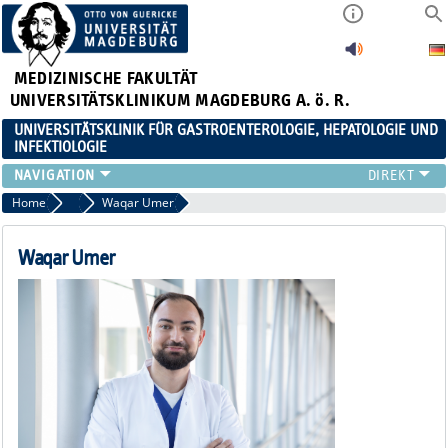
MEDIZINISCHE FAKULTÄT
UNIVERSITÄTSKLINIKUM MAGDEBURG A. ö. R.
UNIVERSITÄTSKLINIK FÜR GASTROENTEROLOGIE, HEPATOLOGIE UND
INFEKTIOLOGIE
TEAM
Home
Assistenzärzt:innen
Waqar Umer
KLINIK
ZUWEISER
Waqar Umer
PATIENTEN
FORSCHUNG
VERANSTALTUNGEN / NEWS