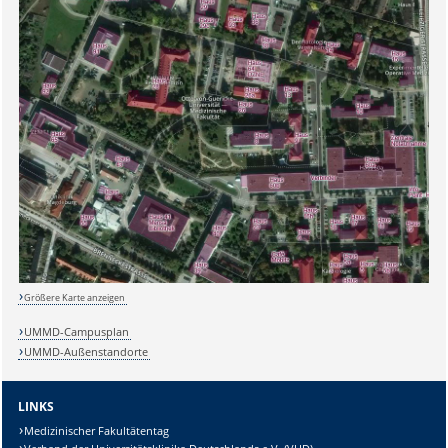
Sicherheitsabfrage:
Größere Karte anzeigen
Lösung:
UMMD-Campusplan
UMMD-Außenstandorte
LINKS
Medizinischer Fakultätentag