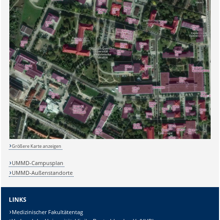
Sicherheitsabfrage:
Größere Karte anzeigen
Lösung:
UMMD-Campusplan
UMMD-Außenstandorte
LINKS
Medizinischer Fakultätentag