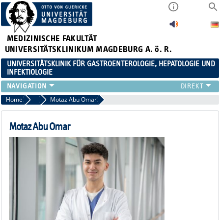
MEDIZINISCHE FAKULTÄT
UNIVERSITÄTSKLINIKUM MAGDEBURG A. ö. R.
UNIVERSITÄTSKLINIK FÜR GASTROENTEROLOGIE, HEPATOLOGIE UND
INFEKTIOLOGIE
TEAM
Home
Assistenzärzt:innen
Motaz Abu Omar
KLINIK
ZUWEISER
Motaz Abu Omar
PATIENTEN
FORSCHUNG
VERANSTALTUNGEN / NEWS