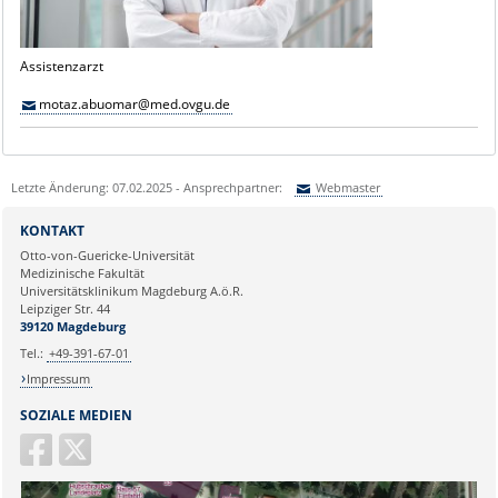
Assistenzarzt
motaz.abuomar@med.ovgu.de
Letzte Änderung: 07.02.2025 - Ansprechpartner:
Webmaster
Sie können eine Nachricht versenden an:
Webmaster
KONTAKT
Ihre E-Mailadresse:
Otto-von-Guericke-Universität
Medizinische Fakultät
Universitätsklinikum Magdeburg A.ö.R.
Ihr Anliegen:
Leipziger Str. 44
39120 Magdeburg
Tel.:
+49-391-67-01
Impressum
SOZIALE MEDIEN