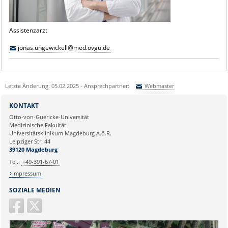
Assistenzarzt
jonas.ungewickell@med.ovgu.de
Letzte Änderung: 05.02.2025 - Ansprechpartner:
Webmaster
Sie können eine Nachricht versenden an:
Webmaster
KONTAKT
Ihre E-Mailadresse:
Otto-von-Guericke-Universität
Medizinische Fakultät
Universitätsklinikum Magdeburg A.ö.R.
Ihr Anliegen:
Leipziger Str. 44
39120 Magdeburg
Tel.:
+49-391-67-01
Impressum
SOZIALE MEDIEN