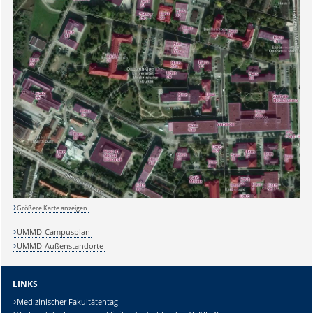
Sicherheitsabfrage:
Größere Karte anzeigen
Lösung:
UMMD-Campusplan
UMMD-Außenstandorte
LINKS
Medizinischer Fakultätentag