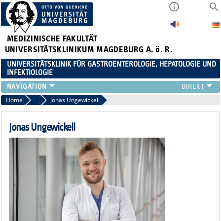
MEDIZINISCHE FAKULTÄT
UNIVERSITÄTSKLINIKUM MAGDEBURG A. ö. R.
UNIVERSITÄTSKLINIK FÜR GASTROENTEROLOGIE, HEPATOLOGIE UND
INFEKTIOLOGIE
TEAM
Home
Assistenzärzt:innen
Jonas Ungewickell
KLINIK
ZUWEISER
Jonas Ungewickell
PATIENTEN
FORSCHUNG
VERANSTALTUNGEN / NEWS