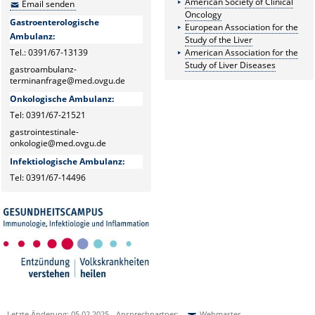
American Society of Clinical
Email senden
Oncology
Gastroenterologische
European Association for the
Ambulanz:
Study of the Liver
Tel.: 0391/67-13139
American Association for the
Study of Liver Diseases
gastroambulanz-
terminanfrage@med.ovgu.de
Onkologische Ambulanz:
Tel: 0391/67-21521
gastrointestinale-
onkologie@med.ovgu.de
Infektiologische Ambulanz:
Tel: 0391/67-14496
Letzte Änderung: 05.02.2025 - Ansprechpartner:
Webmaster