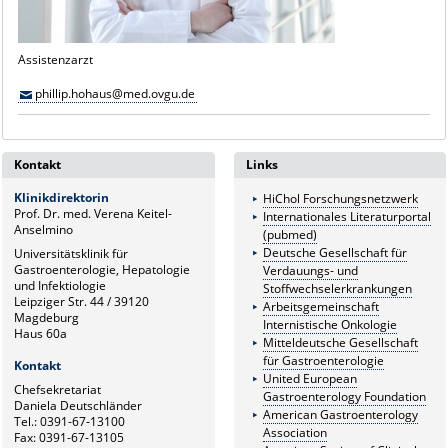
Assistenzarzt
phillip.hohaus@med.ovgu.de
Kontakt
Links
Klinikdirektorin
HiChol Forschungsnetzwerk
Prof. Dr. med. Verena Keitel-
Internationales Literaturportal
Anselmino
(pubmed)
Deutsche Gesellschaft für
Universitätsklinik für
Gastroenterologie, Hepatologie
Verdauungs- und
und Infektiologie
Stoffwechselerkrankungen
Leipziger Str. 44 / 39120
Arbeitsgemeinschaft
Magdeburg
Internistische Onkologie
Haus 60a
Mitteldeutsche Gesellschaft
für Gastroenterologie
Kontakt
United European
Chefsekretariat
Gastroenterology Foundation
Daniela Deutschländer
American Gastroenterology
Tel.: 0391-67-13100
Association
Fax: 0391-67-13105