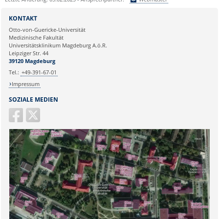
Sie können eine Nachricht versenden an:
Webmaster
KONTAKT
Ihre E-Mailadresse:
Otto-von-Guericke-Universität
Medizinische Fakultät
Universitätsklinikum Magdeburg A.ö.R.
Ihr Anliegen:
Leipziger Str. 44
39120 Magdeburg
Tel.:
+49-391-67-01
Impressum
SOZIALE MEDIEN