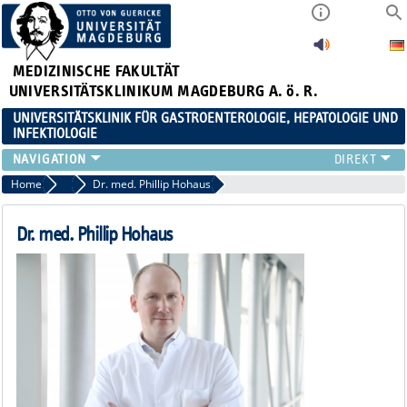
MEDIZINISCHE FAKULTÄT
UNIVERSITÄTSKLINIKUM MAGDEBURG A. ö. R.
UNIVERSITÄTSKLINIK FÜR GASTROENTEROLOGIE, HEPATOLOGIE UND
INFEKTIOLOGIE
TEAM
Home
Assistenzärzt:innen
Dr. med. Phillip Hohaus
KLINIK
ZUWEISER
Dr. med. Phillip Hohaus
PATIENTEN
FORSCHUNG
VERANSTALTUNGEN / NEWS