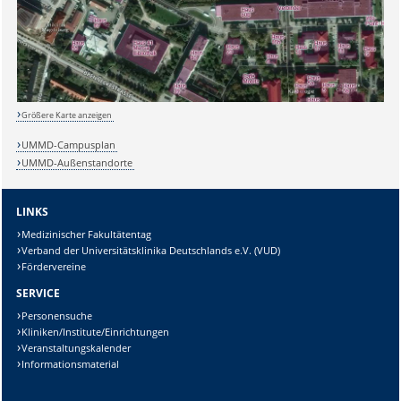
Größere Karte anzeigen
UMMD-Campusplan
Sicherheitsabfrage:
UMMD-Außenstandorte
LINKS
Medizinischer Fakultätentag
Lösung:
Verband der Universitätsklinika Deutschlands e.V. (VUD)
Fördervereine
SERVICE
Personensuche
Kliniken/Institute/Einrichtungen
Veranstaltungskalender
Informationsmaterial