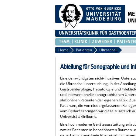
ME
UN
UNIVERSITÄTSKLINIK FÜR GASTROENTER
TEAM
KLINIK
ZUWEISER
PATIENTE
Home
Patienten
Ultraschall
Abteilung für Sonographie und in
Eine der wichtigsten nicht-invasiven Unter
die Ultraschalluntersuchung. In der Abteilung
Gastroenterologie, Hepatologie und Infektiol
und interventionelle sonographischen Unter
stationären Patienten der eigenen Klinik. Zu
Patienten, die von niedergelassenen Kollege
vom Bedarf erbringen wir diese zusätzlich a
Universitätsklinikums.
Eine hochmoderne Geräteausstattung erlaubt
zweier Patienten in benachbarten Räumen unt
dauerhaft zugeordnete Pflegekraft ist neben