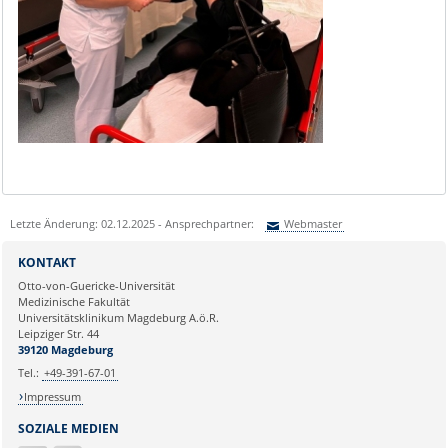
Letzte Änderung: 02.12.2025 - Ansprechpartner:
Webmaster
Sie können eine Nachricht versenden an:
Webmaster
KONTAKT
Ihre E-Mailadresse:
Otto-von-Guericke-Universität
Medizinische Fakultät
Universitätsklinikum Magdeburg A.ö.R.
Ihr Anliegen:
Leipziger Str. 44
39120 Magdeburg
Tel.:
+49-391-67-01
Impressum
SOZIALE MEDIEN