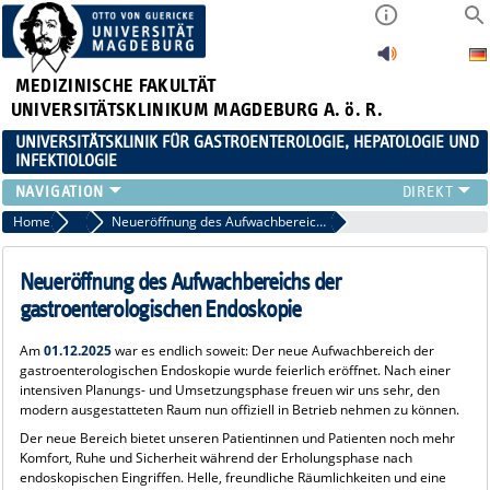
MEDIZINISCHE FAKULTÄT
UNIVERSITÄTSKLINIKUM MAGDEBURG A. ö. R.
UNIVERSITÄTSKLINIK FÜR GASTROENTEROLOGIE, HEPATOLOGIE UND
INFEKTIOLOGIE
TEAM
Home
Veranstaltungen / News
Neueröffnung des Aufwachbereichs der gastroenterologischen Endoskopie
KLINIK
ZUWEISER
Neueröffnung des Aufwachbereichs der
PATIENTEN
gastroenterologischen Endoskopie
FORSCHUNG
Am
01.12.2025
war es endlich soweit: Der neue Aufwachbereich der
VERANSTALTUNGEN / NEWS
gastroenterologischen Endoskopie wurde feierlich eröffnet. Nach einer
intensiven Planungs- und Umsetzungsphase freuen wir uns sehr, den
modern ausgestatteten Raum nun offiziell in Betrieb nehmen zu können.
Der neue Bereich bietet unseren Patientinnen und Patienten noch mehr
Komfort, Ruhe und Sicherheit während der Erholungsphase nach
endoskopischen Eingriffen. Helle, freundliche Räumlichkeiten und eine