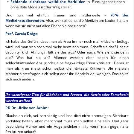
Fehlende sichtbare weibliche Vorbilder
in Führungspositionen –
ohne Role Models ist der Weg steiler.
Und nun mal ehrlich: Frauen sind mittlerweile
~ 70
% der
Medizinstudierenden
. Also, wer soll sonst die Medizin am Laufen halten,
wenn wir sie nicht auf allen Ebenen einbeziehen?
Prof. Carola Dröge:
Ich habe das Gefühl, dass man als Frau immer noch mal kritischer beäugt
wird und man sich noch mal mehr beweisen muss. Schafft sie das? Hat sie
davon wirklich Ahnung? Hält sie das aus? Oder auch: Wie sieht sie denn
aus? Was hat sie an? Männer werden eher selten für einen
schlechtsitzenden Anzug oder eine fragwürdige Frisur kritisiert… Dabei ist
man als Frau meist schon selbst die härteste Kritikerin. Die meisten
Männer hinterfragen sich selbst oder ihr Handeln viel weniger. Das sollte
sich noch ändern.
Ihr wichtigster Tipp für Mädchen und Frauen, die Ärztin oder Forscherin
werden wollen?
PD Dr. Ulrike von Arnim:
Glaube an dich, sei hartnäckig und lass dich nicht entmutigen. Sichtbare
Vorbilder helfen, aber manchmal muss man selbst eins sein. Und ganz
besonders: Humor und ein Augenzwinkern hilft, wenn man gegen alte
Strukturen anläuft.