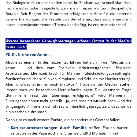
das Biologiestudium entschieden habe. Im Studium war schnell klar, dass
mich medizinische Fragestellungen mehr reizen als zum Beispiel die
Botanik. Seit Beginn der Promotion schlägt mein Herz für die seltenen
Lebererkrankungen. Die Freude von Betroffenen, dass sich jemand mit
ihrem lebensbestimmenden Thema beschäftigt, ist enorm motivierend!
Welche besonderen Herausforderungen erleben Frauen in der Medizin
heute noch?
PD Dr. Ulrike von Arnim:
Also, erst einmal: In den letzten 25 Jahren hat sich in der Medizin viel
getan – und dies zum Positiven: Arbeitszeitgesetze, flexiblere
Arbeitszeiten, Elternzeit (auch für Männer), Gleichstellungsbeauftragte,
familienfreundlichere Kliniken, Kitaplätze und Schulen mit Hortbetreuung.
Aber, und das ist immer noch ein „Aber“: Frauen in der Medizin stehen
immer noch vor besonderen Herausforderungen. Die klassische Frage
„Kann eine Frau das überhaupt erfolgreich?“ wird Männern in
Führungspositionen nicht gestellt – ja, das passiert wirklich noch. Und der
Umgangston? Immer noch oft recht männlich geprägt. Zeit, dass wir da
ein bisschen aufräumen.
Dann gibt es noch weitere Punkte, die besonders ins Gewicht fallen:
Karriereunterbrechungen durch Familie
treffen Frauen härter –
selbst wenn der Papa auch mal Elternzeit (idR 3 Monate) nimmt.