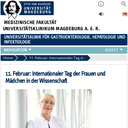
MEDIZINISCHE FAKULTÄT
UNIVERSITÄTSKLINIKUM MAGDEBURG A. ö. R.
UNIVERSITÄTSKLINIK FÜR GASTROENTEROLOGIE, HEPATOLOGIE UND
INFEKTIOLOGIE
TEAM
Home
Veranstaltungen / News
11. Februar: Internationaler Tag der Frauen und Mädchen in der Wissenschaft
KLINIK
ZUWEISER
11. Februar: Internationaler Tag der Frauen und
PATIENTEN
Mädchen in der Wissenschaft
FORSCHUNG
VERANSTALTUNGEN / NEWS