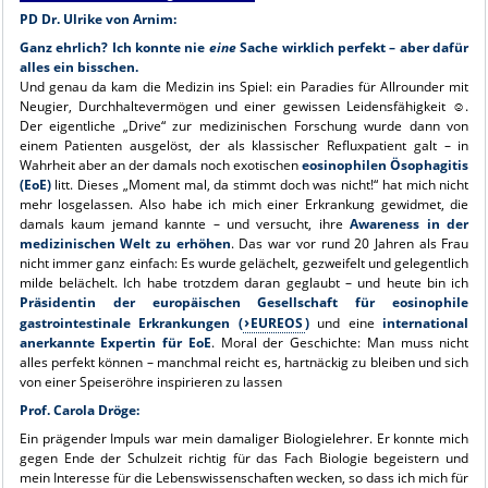
PD Dr. Ulrike von Arnim:
Ganz ehrlich? Ich konnte nie
eine
Sache wirklich perfekt – aber dafür
alles ein bisschen.
Und genau da kam die Medizin ins Spiel: ein Paradies für Allrounder mit
Neugier, Durchhaltevermögen und einer gewissen Leidensfähigkeit ☺️.
Der eigentliche „Drive“ zur medizinischen Forschung wurde dann von
einem Patienten ausgelöst, der als klassischer Refluxpatient galt – in
Wahrheit aber an der damals noch exotischen
eosinophilen Ösophagitis
(EoE)
litt. Dieses „Moment mal, da stimmt doch was nicht!“ hat mich nicht
mehr losgelassen. Also habe ich mich einer Erkrankung gewidmet, die
damals kaum jemand kannte – und versucht, ihre
Awareness in der
medizinischen Welt zu erhöhen
. Das war vor rund 20 Jahren als Frau
nicht immer ganz einfach: Es wurde gelächelt, gezweifelt und gelegentlich
milde belächelt. Ich habe trotzdem daran geglaubt – und heute bin ich
Präsidentin der europäischen Gesellschaft für eosinophile
gastrointestinale Erkrankungen (
EUREOS
)
und eine
international
anerkannte Expertin für EoE
. Moral der Geschichte: Man muss nicht
alles perfekt können – manchmal reicht es, hartnäckig zu bleiben und sich
von einer Speiseröhre inspirieren zu lassen
Prof. Carola Dröge:
Ein prägender Impuls war mein damaliger Biologielehrer. Er konnte mich
gegen Ende der Schulzeit richtig für das Fach Biologie begeistern und
mein Interesse für die Lebenswissenschaften wecken, so dass ich mich für